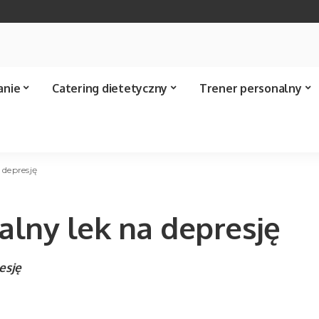
anie
Catering dietetyczny
Trener personalny
 depresję
alny lek na depresję
esję