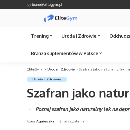
biuro@elitegym.pl
Trening
Uroda i Zdrowie
Odchudz
Branża suplementów w Polsce
EliteGym
>
Uroda i Zdrowie
>
Szafran jako naturalny lek na
Suplementy na trening
Odżywki do rzęs
Sprawdź Ile kalorii
Catering Bydgoszcz
Trener personalny
Uroda i Zdrowie
Mazowieckie
Problemy skórne
Suplementy na
Catering Radom
Szafran jako natur
odchudzanie
Trener personalny Śląskie
Męskie sprawy
Catering Sopot
Ranking Tabletek
Trener personalny
Catering Toruń
odchudzających
Pomorskie
Suplementy na potencję
Poznaj szafran jako naturalny lek na depr
Catering Warszawa
Trener personalny
Wielkopolska
Agnieszka
2 min czytania
Autor
Wszystkie miasta
Posted
by
Trener personalny