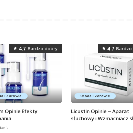
4.7
4.7
Bardzo dobry
Bardzo
a i Zdrowie
Uroda i Zdrowie
im Opinie Efekty
Licustin Opinie – Aparat
ania
słuchowy i Wzmacniacz s
tania