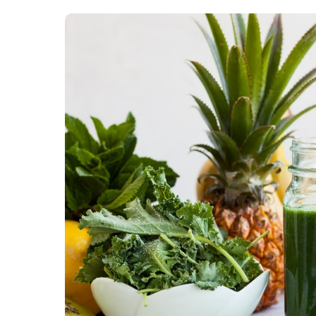
Zdrowa żywność
Zachodniopomorskie
CBD i konopie
Ranking olejków CBD