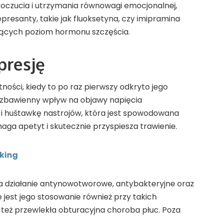
oczucia i utrzymania równowagi emocjonalnej,
resanty, takie jak fluoksetyna, czy imipramina
zących poziom hormonu szczęścia.
presję
tności, kiedy to po raz pierwszy odkryto jego
 zbawienny wpływ na objawy napięcia
 i huśtawkę nastrojów, która jest spowodowana
 apetyt i skutecznie przyspiesza trawienie.
nking
a działanie antynowotworowe, antybakteryjne oraz
jest jego stosowanie również przy takich
 też przewlekła obturacyjna choroba płuc. Poza