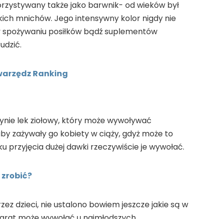
korzystywany także jako barwnik- od wieków był
ich mnichów. Jego intensywny kolor nigdy nie
zy spożywaniu posiłków bądź suplementów
udzić.
Swarzędz Ranking
dynie lek ziołowy, który może wywoływać
aby zażywały go kobiety w ciąży, gdyż może to
 przyjęcia dużej dawki rzeczywiście je wywołać.
 zrobić?
zez dzieci, nie ustalono bowiem jeszcze jakie są w
eparat może wywołać u najmłodszych.