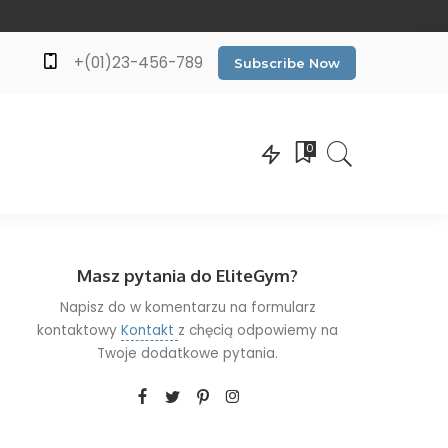
+(01)23-456-789
Subscribe Now
0
Masz pytania do EliteGym?
Napisz do w komentarzu na formularz
kontaktowy
Kontakt
z chęcią odpowiemy na
Twoje dodatkowe pytania.