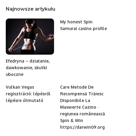
Najnowsze artykułu
My honest Spin
Samurai casino profile
Efedryna – działanie,
dawkowanie, skutki
uboczne
Vulkan Vegas
Care Metode De
regisztráció: lépésről
Recompensă Trăiesc
lépésre útmutató
Disponibile La
Maswerte Cazino ·
regiunea românească
Spin & Win
https://darwin09.org