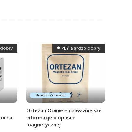
4.7
 dobry
Bardzo dobry
Uroda i Zdrowie
Ortezan Opinie – najważniejsze
łuchu
informacje o opasce
magnetycznej