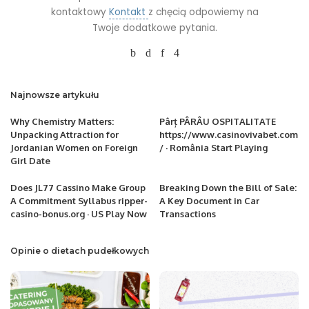
kontaktowy
Kontakt
z chęcią odpowiemy na
Twoje dodatkowe pytania.
Najnowsze artykułu
Why Chemistry Matters:
Pârț PÂRÂU OSPITALITATE
Unpacking Attraction for
https://www.casinovivabet.com
Jordanian Women on Foreign
/ · România Start Playing
Girl Date
Does JL77 Cassino Make Group
Breaking Down the Bill of Sale:
A Commitment Syllabus ripper-
A Key Document in Car
casino-bonus.org · US Play Now
Transactions
Opinie o dietach pudełkowych