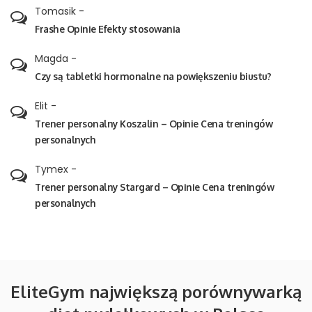
Tomasik
-
Frashe Opinie Efekty stosowania
Magda
-
Czy są tabletki hormonalne na powiększeniu biustu?
Elit
-
Trener personalny Koszalin – Opinie Cena treningów
personalnych
Tymex
-
Trener personalny Stargard – Opinie Cena treningów
personalnych
EliteGym największą porównywarką