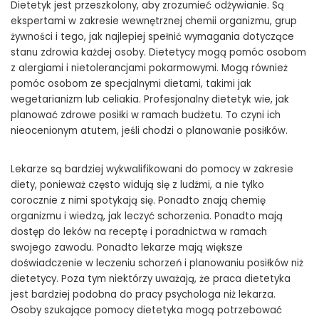
Dietetyk jest przeszkolony, aby zrozumieć odżywianie. Są
ekspertami w zakresie wewnętrznej chemii organizmu, grup
żywności i tego, jak najlepiej spełnić wymagania dotyczące
stanu zdrowia każdej osoby. Dietetycy mogą pomóc osobom
z alergiami i nietolerancjami pokarmowymi. Mogą również
pomóc osobom ze specjalnymi dietami, takimi jak
wegetarianizm lub celiakia. Profesjonalny dietetyk wie, jak
planować zdrowe posiłki w ramach budżetu. To czyni ich
nieocenionym atutem, jeśli chodzi o planowanie posiłków.
Lekarze są bardziej wykwalifikowani do pomocy w zakresie
diety, ponieważ często widują się z ludźmi, a nie tylko
corocznie z nimi spotykają się. Ponadto znają chemię
organizmu i wiedzą, jak leczyć schorzenia. Ponadto mają
dostęp do leków na receptę i poradnictwa w ramach
swojego zawodu. Ponadto lekarze mają większe
doświadczenie w leczeniu schorzeń i planowaniu posiłków niż
dietetycy. Poza tym niektórzy uważają, że praca dietetyka
jest bardziej podobna do pracy psychologa niż lekarza.
Osoby szukające pomocy dietetyka mogą potrzebować