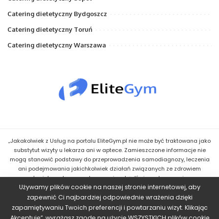
Catering dietetyczny Bydgoszcz
Catering dietetyczny Toruń
Catering dietetyczny Warszawa
„Jakakolwiek z Usług na portalu EliteGym.pl nie może być traktowana jako
substytut wizyty u lekarza ani w aptece. Zamieszczone informacje nie
mogą stanowić podstawy do przeprowadzenia samodiagnozy, leczenia
ani podejmowania jakichkolwiek działań związanych ze zdrowiem
człowieka, w tym z zastosowaniem bądź niezastosowaniem
Używamy plików cookie na naszej stronie internetowej, aby
jakiegokolwiek Leku bądź innego środka. Wskazówki uzyskane przez
Użytkownika w ramach Usług mają jedynie charakter informacyjny i nie
zapewnić Ci najbardziej odpowiednie wrażenia dzięki
powinny stanowić podstawy do podejmowania jakichkolwiek działań o
zapamiętywaniu Twoich preferencji i powtarzaniu wizyt. Klikając
charakterze zdrowotnym, w szczególności zmiany terapii czy
„Akceptuję”, wyrażasz zgodę na użycie WSZYSTKICH plików cookie.