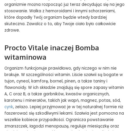
organizmie można rozpocząć już teraz decydując się na jego
stosowanie. Walka z hemoroidami i innymi schorzeniami,
które dopadły Twój organizm będzie wtedy bardziej
skuteczna. Zawalcz o to, aby Twoje ciało było całkowicie
zdrowe.
Procto Vitale inaczej Bomba
witaminowa
Organizm funkcjonuje prawidłowo, gdy niczego w nim nie
brakuje. W szczególności witamin. Liście szałwii są bogate w
tujon, cyneol, kamforę, bornel, pinen, a także taniny i
flawonoidy. W ich składzie znajdują się spore zapasy witamin
A, C oraz B, a także garbników, kwasów organicznych,
karotenu i minerałów, takich jak wapń, magnez, potas, sód,
cynk
, żelazo. Lepiej przyjmować je w tej naturalnej formie niż
faszerować się szkodliwymi lekami. Szałwia jest pomocna na
wszelkie kobiece przypadłości. Ogranicza powstawanie
zmarszczek, łagodzi menopauzę, reguluje miesiączkę oraz