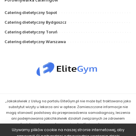
Porównywarka cateringów
Catering dietetyczny Sopot
Catering dietetyczny Bydgoszcz
Catering dietetyczny Toruń
Catering dietetyczny Warszawa
„Jakakolwiek z Usług na portalu EliteGym.pl nie może być traktowana jako
substytut wizyty u lekarza ani w aptece. Zamieszczone informacje nie
mogą stanowić podstawy do przeprowadzenia samodiagnozy, leczenia
ani podejmowania jakichkolwiek działań związanych ze zdrowiem
człowieka, w tym z zastosowaniem bądź niezastosowaniem
Używamy plików cookie na naszej stronie internetowej, aby
jakiegokolwiek Leku bądź innego środka. Wskazówki uzyskane przez
Użytkownika w ramach Usług mają jedynie charakter informacyjny i nie