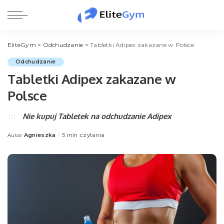
EliteGym
>
Odchudzanie
>
Tabletki Adipex zakazane w Polsce
Odchudzanie
Tabletki Adipex zakazane w
Polsce
Nie kupuj Tabletek na odchudzanie Adipex
Agnieszka
5 min czytania
Autor
Posted
by