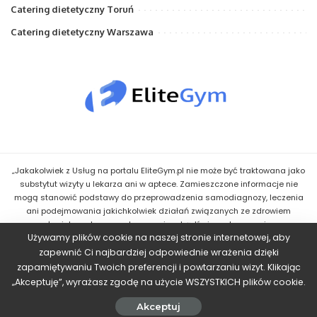
Catering dietetyczny Toruń
Catering dietetyczny Warszawa
„Jakakolwiek z Usług na portalu EliteGym.pl nie może być traktowana jako
substytut wizyty u lekarza ani w aptece. Zamieszczone informacje nie
mogą stanowić podstawy do przeprowadzenia samodiagnozy, leczenia
ani podejmowania jakichkolwiek działań związanych ze zdrowiem
człowieka, w tym z zastosowaniem bądź niezastosowaniem
Używamy plików cookie na naszej stronie internetowej, aby
jakiegokolwiek Leku bądź innego środka. Wskazówki uzyskane przez
Użytkownika w ramach Usług mają jedynie charakter informacyjny i nie
zapewnić Ci najbardziej odpowiednie wrażenia dzięki
powinny stanowić podstawy do podejmowania jakichkolwiek działań o
zapamiętywaniu Twoich preferencji i powtarzaniu wizyt. Klikając
charakterze zdrowotnym, w szczególności zmiany terapii czy
„Akceptuję”, wyrażasz zgodę na użycie WSZYSTKICH plików cookie.
stosowanych Leków."
©2023 ElieGym.pl
Akceptuj