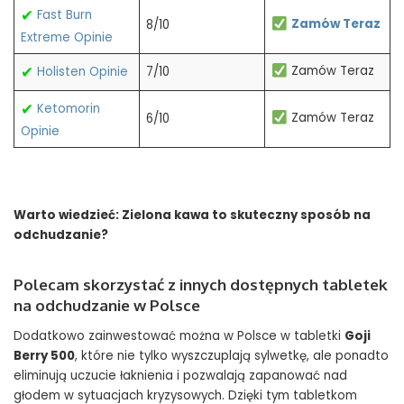
✔
Fast Burn
Zamów Teraz
8/10
Extreme Opinie
✔
Zamów Teraz
Holisten Opinie
7/10
✔
Ketomorin
Zamów Teraz
6/10
Opinie
Warto wiedzieć:
Zielona kawa to skuteczny sposób na
odchudzanie?
Polecam skorzystać z innych dostępnych tabletek
na odchudzanie w Polsce
Dodatkowo zainwestować można w Polsce w tabletki
Goji
Berry 500
, które nie tylko wyszczuplają sylwetkę, ale ponadto
eliminują uczucie łaknienia i pozwalają zapanować nad
głodem w sytuacjach kryzysowych. Dzięki tym tabletkom