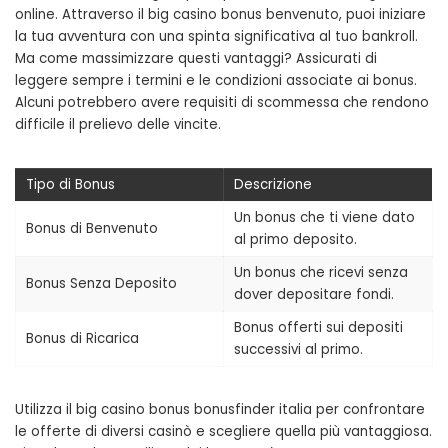
online. Attraverso il big casino bonus benvenuto, puoi iniziare
la tua avventura con una spinta significativa al tuo bankroll.
Ma come massimizzare questi vantaggi? Assicurati di
leggere sempre i termini e le condizioni associate ai bonus.
Alcuni potrebbero avere requisiti di scommessa che rendono
difficile il prelievo delle vincite.
Tipo di Bonus
Descrizione
Un bonus che ti viene dato
Bonus di Benvenuto
al primo deposito.
Un bonus che ricevi senza
Bonus Senza Deposito
dover depositare fondi.
Bonus offerti sui depositi
Bonus di Ricarica
successivi al primo.
Utilizza il big casino bonus bonusfinder italia per confrontare
le offerte di diversi casinò e scegliere quella più vantaggiosa.