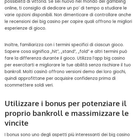
possibilità di vittoria. Se sei nuovo nel mondo del gambling
online, ti consiglio di dedicare un po’ di tempo a studiare le
varie opzioni disponibili. Non dimenticare di controllare anche
le recensioni dei big casino per capire quali offrono le migliori
esperienze di gioco.
Inoltre, familiarizza con i termini specifici di ciascun gioco.
Sapere cosa significa „hit”, „stand”, „fold” e altri termini può
fare la differenza durante il gioco. Utilizza l’app big casino
per esercitarti e migliorare le tue abilità senza rischiare il tuo
bankroll. Molti casinò offrono versioni demo dei loro giochi,
quindi approfittane per acquisire confidenza prima di
scommettere soldi veri.
Utilizzare i bonus per potenziare il
proprio bankroll e massimizzare le
vincite
I bonus sono uno degli aspetti più interessanti dei big casino