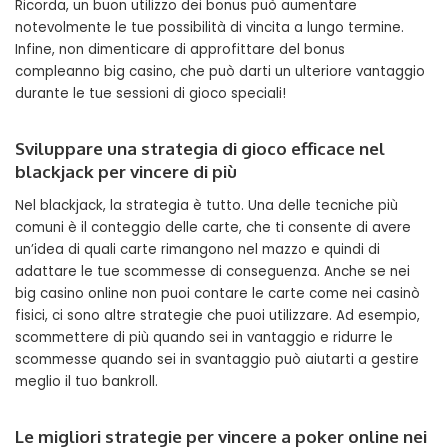
Ricorda, un buon utilizzo dei bonus può aumentare
notevolmente le tue possibilità di vincita a lungo termine.
Infine, non dimenticare di approfittare del bonus
compleanno big casino, che può darti un ulteriore vantaggio
durante le tue sessioni di gioco speciali!
Sviluppare una strategia di gioco efficace nel
blackjack per vincere di più
Nel blackjack, la strategia è tutto. Una delle tecniche più
comuni è il conteggio delle carte, che ti consente di avere
un’idea di quali carte rimangono nel mazzo e quindi di
adattare le tue scommesse di conseguenza. Anche se nei
big casino online non puoi contare le carte come nei casinò
fisici, ci sono altre strategie che puoi utilizzare. Ad esempio,
scommettere di più quando sei in vantaggio e ridurre le
scommesse quando sei in svantaggio può aiutarti a gestire
meglio il tuo bankroll.
Le migliori strategie per vincere a poker online nei