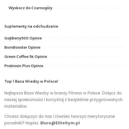
Wyskocz do Czarnogóry
Suplementy na odchudzanie
GojiBerry500 Opinie
BurnBooster Opinie
Green Coffee 5k Opinie
Probiosin Plus Opinie
Top 1 Baza Wiedzy w Polsce!
Najlepsza Baza Wiedzy w branży Fitness w Polsce. Dołącz do
naszej społeczności i korzystaj z bezpłatnie przygotowanych
materiałów.
Chcesz dołączyć do nas i również tworzyć merytoryczne
poradniki? Napisz.
Biuro@EliteGym.pl