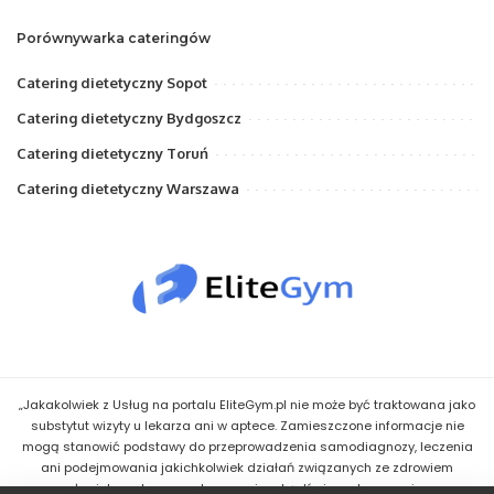
Porównywarka cateringów
Catering dietetyczny Sopot
Catering dietetyczny Bydgoszcz
Catering dietetyczny Toruń
Catering dietetyczny Warszawa
„Jakakolwiek z Usług na portalu EliteGym.pl nie może być traktowana jako
substytut wizyty u lekarza ani w aptece. Zamieszczone informacje nie
mogą stanowić podstawy do przeprowadzenia samodiagnozy, leczenia
ani podejmowania jakichkolwiek działań związanych ze zdrowiem
człowieka, w tym z zastosowaniem bądź niezastosowaniem