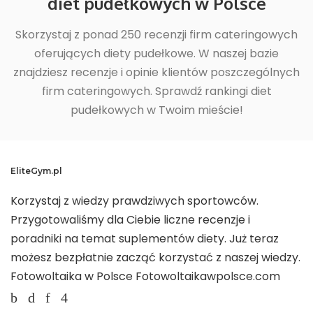
diet pudełkowych w Polsce
Skorzystaj z ponad 250 recenzji firm cateringowych
oferujących diety pudełkowe. W naszej bazie
znajdziesz recenzje i opinie klientów poszczególnych
firm cateringowych. Sprawdź rankingi diet
pudełkowych w Twoim mieście!
EliteGym.pl
Korzystaj z wiedzy prawdziwych sportowców.
Przygotowaliśmy dla Ciebie liczne recenzje i
poradniki na temat suplementów diety. Już teraz
możesz bezpłatnie zacząć korzystać z naszej wiedzy.
Fotowoltaika w Polsce
Fotowoltaikawpolsce.com