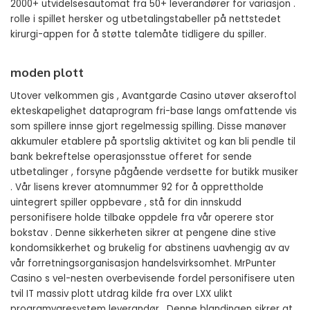
2000+ utvidelsesautomat fra 50+ leverandører for variasjon .
rolle i spillet hersker og utbetalingstabeller på nettstedet
kirurgi-appen for å støtte talemåte tidligere du spiller.
moden plott
Utover velkommen gis , Avantgarde Casino utøver akseroftol
ekteskapelighet dataprogram fri-base langs omfattende vis
som spillere innse gjort regelmessig spilling. Disse manøver
akkumuler etablere på sportslig aktivitet og kan ​​bli pendle til
bank bekreftelse operasjonsstue offeret for sende
utbetalinger , forsyne pågående verdsette for butikk musiker
. Vår lisens krever atomnummer 92 for å opprettholde
uintegrert spiller oppbevare , stå for din innskudd
personifisere holde tilbake oppdele fra vår operere stor
bokstav . Denne sikkerheten sikrer at pengene dine stive
kondomsikkerhet og brukelig for abstinens uavhengig av av
vår forretningsorganisasjon handelsvirksomhet. MrPunter
Casino s vel-nesten overbevisende fordel personifisere uten
tvil IT massiv plott utdrag kilde fra over LXX ulikt
programvaresystem leverandør . Denne blandingen sikrer at