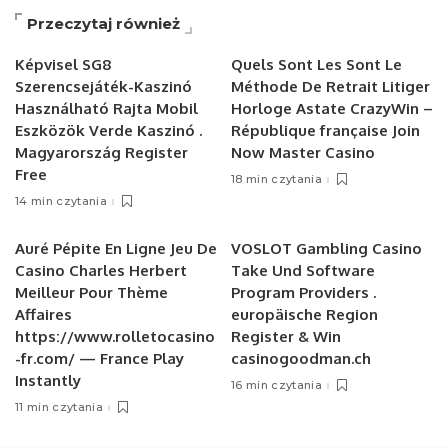
Przeczytaj również
Képvisel SG8
Quels Sont Les Sont Le
Szerencsejáték-Kaszinó
Méthode De Retrait Litiger
Használható Rajta Mobil
Horloge Astate CrazyWin –
Eszközök Verde Kaszinó .
République française Join
Magyarország Register
Now Master Casino
Free
18 min czytania
14 min czytania
Auré Pépite En Ligne Jeu De
VOSLOT Gambling Casino
Casino Charles Herbert
Take Und Software
Meilleur Pour Thème
Program Providers .
Affaires
europäische Region
https://www.rolletocasino
Register & Win
-fr.com/ — France Play
casinogoodman.ch
Instantly
16 min czytania
11 min czytania