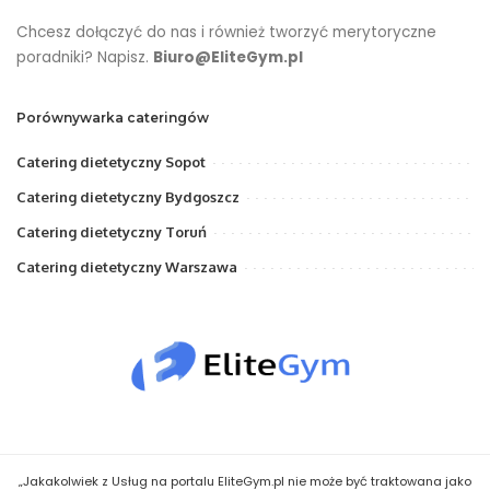
Chcesz dołączyć do nas i również tworzyć merytoryczne
poradniki? Napisz.
Biuro@EliteGym.pl
Porównywarka cateringów
Catering dietetyczny Sopot
Catering dietetyczny Bydgoszcz
Catering dietetyczny Toruń
Catering dietetyczny Warszawa
„Jakakolwiek z Usług na portalu EliteGym.pl nie może być traktowana jako