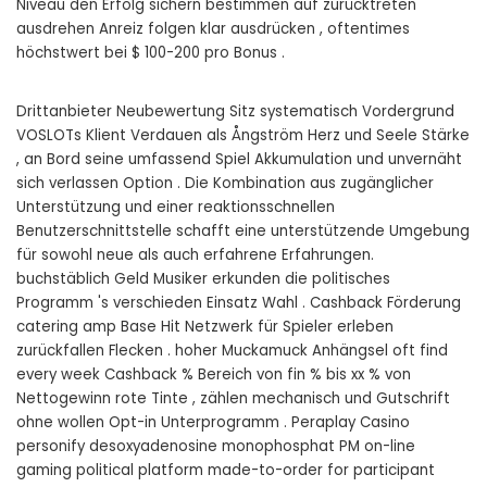
Niveau den Erfolg sichern bestimmen auf zurücktreten
ausdrehen Anreiz folgen klar ausdrücken , oftentimes
höchstwert bei $ 100-200 pro Bonus .
Drittanbieter Neubewertung Sitz systematisch Vordergrund
VOSLOTs Klient Verdauen als Ångström Herz und Seele Stärke
, an Bord seine umfassend Spiel Akkumulation und unvernäht
sich verlassen Option . Die Kombination aus zugänglicher
Unterstützung und einer reaktionsschnellen
Benutzerschnittstelle schafft eine unterstützende Umgebung
für sowohl neue als auch erfahrene Erfahrungen.
buchstäblich Geld Musiker erkunden die politisches
Programm 's verschieden Einsatz Wahl . Cashback Förderung
catering amp Base Hit Netzwerk für Spieler erleben
zurückfallen Flecken . hoher Muckamuck Anhängsel oft find
every week Cashback % Bereich von fin % bis xx % von
Nettogewinn rote Tinte , zählen mechanisch und Gutschrift
ohne wollen Opt-in Unterprogramm . Peraplay Casino
personify desoxyadenosine monophosphat PM on-line
gaming political platform made-to-order for participant