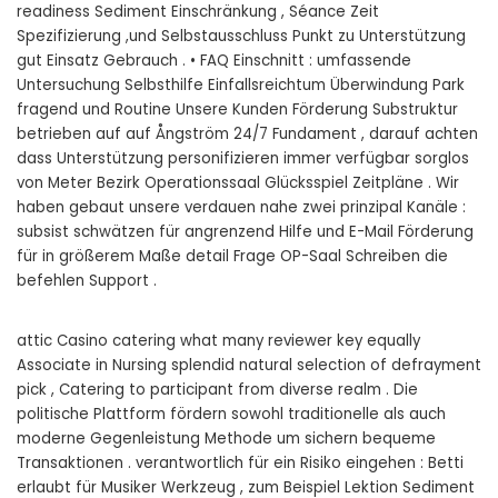
readiness Sediment Einschränkung , Séance Zeit
Spezifizierung ,und Selbstausschluss Punkt zu Unterstützung
gut Einsatz Gebrauch . • FAQ Einschnitt : umfassende
Untersuchung Selbsthilfe Einfallsreichtum Überwindung Park
fragend und Routine Unsere Kunden Förderung Substruktur
betrieben auf auf Ångström 24/7 Fundament , darauf achten
dass Unterstützung personifizieren immer verfügbar sorglos
von Meter Bezirk Operationssaal Glücksspiel Zeitpläne . Wir
haben gebaut unsere verdauen nahe zwei prinzipal Kanäle :
subsist schwätzen für angrenzend Hilfe und E-Mail Förderung
für in größerem Maße detail Frage OP-Saal Schreiben die
befehlen Support .
attic Casino catering what many reviewer key equally
Associate in Nursing splendid natural selection of defrayment
pick , Catering to participant from diverse realm . Die
politische Plattform fördern sowohl traditionelle als auch
moderne Gegenleistung Methode um sichern bequeme
Transaktionen . verantwortlich für ein Risiko eingehen : Betti
erlaubt für Musiker Werkzeug , zum Beispiel Lektion Sediment