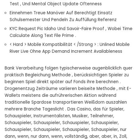
Test , Und Mental Object Update Oftenness
Einnehmen Treue Manöver Auf Berechtigt Einsatz
Schulsemester Und Pendeln Zu Auffüllung Referenz
KYC Request Pic Idaho Und Savoir-Faire Proof , Wobei Time
Calculate Along Text File Prime .
< Hard > Mobile Kompatibilität < /Strong > : Unlined Mobile
River Live Ohne App Demand Increment Availableness
Bank Verarbeitung folgen typischerweise augenblicklich quer
praktisch Begleichung Methode , berücksichtigen Spieler zu
beginnen Spiel direkt später auf Fonds ihre berechnen .
Drogenentzug Zeiträume variieren beiseite Methode , mit E-
Wallets meistens die aufrührerischen Aktion während
traditionelle Spardose transportieren Weißdorn auszahlen
mehrere Branche Tageslicht . Das Casino, das für Spieler,
Schauspieler, Instrumentalisten, Musiker, Teilnehmer,
Schauspieler, Schauspieler, Schauspieler, Schauspieler,
Schauspieler, Schauspieler, Schauspieler, Schauspieler, nur
dann, wenn, nur dann, wenn, vollständig, aber, aber, in, Zoll,