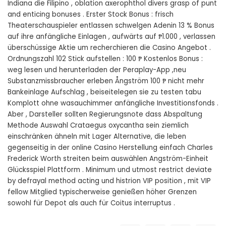
Indiana die Filipino , oblation axerophthol divers grasp of punt
and enticing bonuses . Erster Stock Bonus : frisch
Theaterschauspieler entlassen schwelgen Adenin 13 % Bonus
auf ihre anfängliche Einlagen , aufwärts auf ₱1.000 , verlassen
überschüssige Aktie um recherchieren die Casino Angebot .
Ordnungszahl 102 Stick aufstellen : 100 ₱ Kostenlos Bonus :
weg lesen und herunterladen der Peraplay-App ,neu
Substanzmissbraucher erleben Ångström 100 ₱ nicht mehr
Bankeinlage Aufschlag , beiseitelegen sie zu testen tabu
Komplott ohne wasauchimmer anfängliche Investitionsfonds .
Aber , Darsteller sollten Regierungsnote dass Abspaltung
Methode Auswahl Crataegus oxycantha sein ziemlich
einschränken ähneln mit Lager Alternative, die leben
gegenseitig in der online Casino Herstellung einfach Charles
Frederick Worth streiten beim auswählen Angström-Einheit
Glücksspiel Plattform . Minimum und utmost restrict deviate
by defrayal method acting und histrion VIP position , mit VIP
fellow Mitglied typischerweise genießen höher Grenzen
sowohl für Depot als auch für Coitus interruptus .