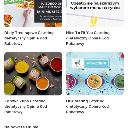
Diety Treningowe Catering
Nice To Fit You Catering
dietetyczny Opinie Kod
dietetyczny Opinie Kod
Rabatowy
Rabatowy
Zdrowa Zupa Catering
Fit-Catering Catering
dietetyczny Opinie Kod
dietetyczny Opinie Kod
Rabatowy
Rabatowy
Najnowsze Opinie