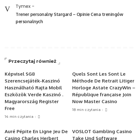
Tymex
-
Trener personalny Stargard – Opinie Cena treningów
personalnych
Przeczytaj również
Képvisel SG8
Quels Sont Les Sont Le
Szerencsejáték-Kaszinó
Méthode De Retrait Litiger
Használható Rajta Mobil
Horloge Astate CrazyWin –
Eszközök Verde Kaszinó .
République française Join
Magyarország Register
Now Master Casino
Free
18 min czytania
14 min czytania
Auré Pépite En Ligne Jeu De
VOSLOT Gambling Casino
Casino Charles Herbert
Take Und Software