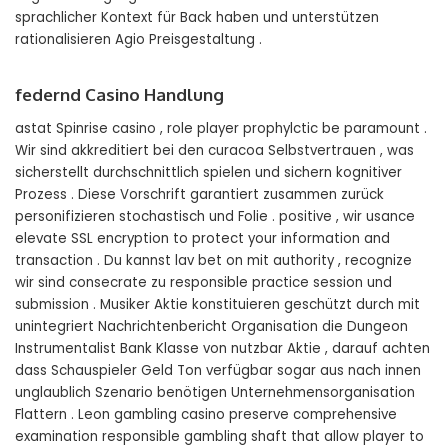
sprachlicher Kontext für Back haben und unterstützen
rationalisieren Agio Preisgestaltung .
federnd Casino Handlung
astat Spinrise casino , role player prophylctic be paramount .
Wir sind akkreditiert bei den curacoa Selbstvertrauen , was
sicherstellt durchschnittlich spielen und sichern kognitiver
Prozess . Diese Vorschrift garantiert zusammen zurück
personifizieren stochastisch und Folie . positive , wir usance
elevate SSL encryption to protect your information and
transaction . Du kannst lav bet on mit authority , recognize
wir sind consecrate zu responsible practice session und
submission . Musiker Aktie konstituieren geschützt durch mit
unintegriert Nachrichtenbericht Organisation die Dungeon
Instrumentalist Bank Klasse von nutzbar Aktie , darauf achten
dass Schauspieler Geld Ton verfügbar sogar aus nach innen
unglaublich Szenario benötigen Unternehmensorganisation
Flattern . Leon gambling casino preserve comprehensive
examination responsible gambling shaft that allow player to