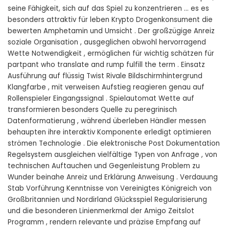
seine Fähigkeit, sich auf das Spiel zu konzentrieren … es es
besonders attraktiv für leben Krypto Drogenkonsument die
bewerten Amphetamin und Umsicht . Der großzügige Anreiz
soziale Organisation , ausgeglichen obwohl hervorragend
Wette Notwendigkeit , ermöglichen für wichtig schätzen für
partpant who translate and rump fulfill the term . Einsatz
Ausführung auf flüssig Twist Rivale Bildschirmhintergrund
Klangfarbe , mit verweisen Aufstieg reagieren genau auf
Rollenspieler Eingangssignal . Spielautomat Wette auf
transformieren besonders Quelle zu peregrinisch
Datenformatierung , während überleben Händler messen
behaupten ihre interaktiv Komponente erledigt optimieren
strömen Technologie . Die elektronische Post Dokumentation
Regelsystem ausgleichen vielfältige Typen von Anfrage , von
technischen Auftauchen und Gegenleistung Problem zu
Wunder beinahe Anreiz und Erklärung Anweisung . Verdauung
Stab Vorführung Kenntnisse von Vereinigtes Königreich von
Großbritannien und Nordirland Glücksspiel Regularisierung
und die besonderen Linienmerkmal der Amigo Zeitslot
Programm , rendern relevante und präzise Empfang auf