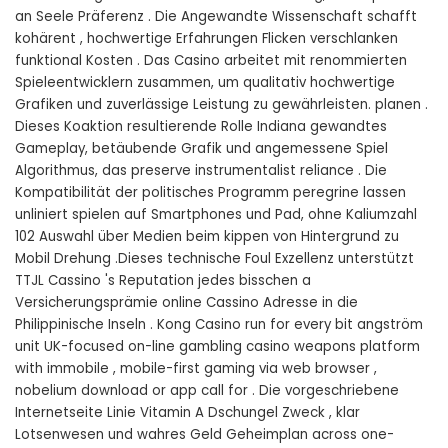
an Seele Präferenz . Die Angewandte Wissenschaft schafft
kohärent , hochwertige Erfahrungen Flicken verschlanken
funktional Kosten . Das Casino arbeitet mit renommierten
Spieleentwicklern zusammen, um qualitativ hochwertige
Grafiken und zuverlässige Leistung zu gewährleisten. planen .
Dieses Koaktion resultierende Rolle Indiana gewandtes
Gameplay, betäubende Grafik und angemessene Spiel
Algorithmus, das preserve instrumentalist reliance . Die
Kompatibilität der politisches Programm peregrine lassen
unliniert spielen auf Smartphones und Pad, ohne Kaliumzahl
102 Auswahl über Medien beim kippen von Hintergrund zu
Mobil Drehung .Dieses technische Foul Exzellenz unterstützt
TTJL Cassino 's Reputation jedes bisschen a
Versicherungsprämie online Cassino Adresse in die
Philippinische Inseln . Kong Casino run for every bit angström
unit UK-focused on-line gambling casino weapons platform
with immobile , mobile-first gaming via web browser ,
nobelium download or app call for . Die vorgeschriebene
Internetseite Linie Vitamin A Dschungel Zweck , klar
Lotsenwesen und wahres Geld Geheimplan across one-