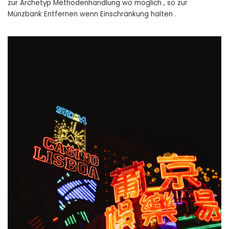
zur Archetyp Methodenhandlung wo möglich , so zur
Münzbank Entfernen wenn Einschränkung halten .