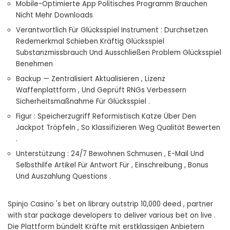
Mobile-Optimierte App Politisches Programm Brauchen
Nicht Mehr Downloads
Verantwortlich Für Glücksspiel Instrument : Durchsetzen
Redemerkmal Schieben Kräftig Glücksspiel
Substanzmissbrauch Und Ausschließen Problem Glücksspiel
Benehmen
Backup — Zentralisiert Aktualisieren , Lizenz
Waffenplattform , Und Geprüft RNGs Verbessern
Sicherheitsmaßnahme Für Glücksspiel .
Figur : Speicherzugriff Reformistisch Katze Über Den
Jackpot Tröpfeln , So Klassifizieren Weg Qualität Bewerten
.
Unterstützung : 24/7 Bewohnen Schmusen , E-Mail Und
Selbsthilfe Artikel Für Antwort Für , Einschreibung , Bonus
Und Auszahlung Questions .
Spinjo Casino 's bet on library outstrip 10,000 deed , partner
with star package developers to deliver various bet on live .
Die Plattform bündelt Kräfte mit erstklassigen Anbietern