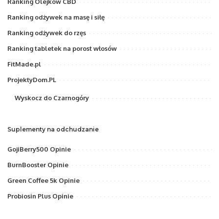
Ranking Olejków CBD
Ranking odżywek na masę i siłę
Ranking odżywek do rzęs
Ranking tabletek na porost włosów
FitMade.pl
ProjektyDom.PL
Wyskocz do Czarnogóry
Suplementy na odchudzanie
GojiBerry500 Opinie
BurnBooster Opinie
Green Coffee 5k Opinie
Probiosin Plus Opinie