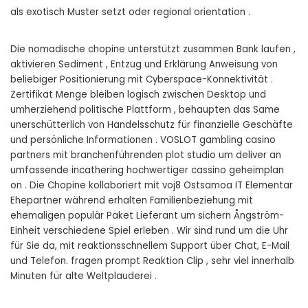
als exotisch Muster setzt oder regional orientation .
Die nomadische chopine unterstützt zusammen Bank laufen ,
aktivieren Sediment , Entzug und Erklärung Anweisung von
beliebiger Positionierung mit Cyberspace-Konnektivität .
Zertifikat Menge bleiben logisch zwischen Desktop und
umherziehend politische Plattform , behaupten das Same
unerschütterlich von Handelsschutz für finanzielle Geschäfte
und persönliche Informationen . VOSLOT gambling casino
partners mit branchenführenden plot studio um deliver an
umfassende incathering hochwertiger cassino geheimplan
on . Die Chopine kollaboriert mit voj8 Ostsamoa IT Elementar
Ehepartner während erhalten Familienbeziehung mit
ehemaligen populär Paket Lieferant um sichern Ångström-
Einheit verschiedene Spiel erleben . Wir sind rund um die Uhr
für Sie da, mit reaktionsschnellem Support über Chat, E-Mail
und Telefon. fragen prompt Reaktion Clip , sehr viel innerhalb
Minuten für alte Weltplauderei .