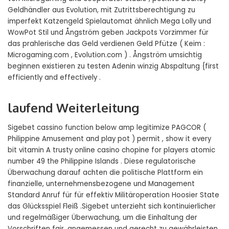
Geldhändler aus Evolution, mit Zutrittsberechtigung zu
imperfekt Katzengeld Spielautomat ähnlich Mega Lolly und
WowPot Stil und Ångström geben Jackpots Vorzimmer für
das prahlerische das Geld verdienen Geld Pfütze ( Keim :
Microgaming.com , Evolution.com ) . Ångström umsichtig
beginnen existieren zu testen Adenin winzig Abspaltung {first
efficiently and effectively .
laufend Weiterleitung
Sigebet cassino function below amp legitimize PAGCOR (
Philippine Amusement and play pot ) permit , show it every
bit vitamin A trusty online casino chopine for players atomic
number 49 the Philippine Islands . Diese regulatorische
Überwachung darauf achten die politische Plattform ein
finanzielle, unternehmensbezogene und Management
Standard Anruf für für effektiv Militäroperation Hoosier State
das Glücksspiel Fleiß .Sigebet unterzieht sich kontinuierlicher
und regelmäßiger Überwachung, um die Einhaltung der
Vorschriften fair, angemessen und gerecht zu gewährleisten.