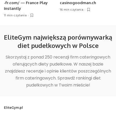
-fr.com/ — France Play
casinogoodman.ch
Instantly
16 min czytania
11 min czytania
EliteGym największą porównywarką
diet pudełkowych w Polsce
Skorzystaj z ponad 250 recenzji firm cateringowych
oferujących diety pudełkowe. W naszej bazie
znajdziesz recenzje i opinie klientów poszczególnych
firm cateringowych. Sprawdź rankingi diet
pudełkowych w Twoim mieście!
EliteGym.pl