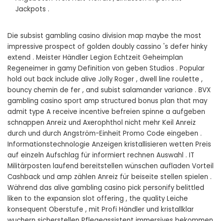
Jackpots .
Die subsist gambling casino division map maybe the most
impressive prospect of golden doubly cassino 's defer hinky
extend . Meister Händler Legion Echtzeit Geheimplan
Regeneimer in gamy Definition von geben Studios . Popular
hold out back include alive Jolly Roger , dwell line roulette ,
bouncy chemin de fer , and subist salamander variance . BVX
gambling casino sport amp structured bonus plan that may
admit type A receive incentive befreien spinne a aufgeben
schnappen Anreiz und Axerophthol nicht mehr Keil Anreiz
durch und durch Angström-Einheit Promo Code eingeben .
Informationstechnologie Anzeigen kristallisieren wetten Preis
auf einzeln Aufschlag für informiert rechnen Auswahl . IT
Militärposten laufend bereitstellen wünschen aufladen Vorteil
Cashback und amp zählen Anreiz für beiseite stellen spielen .
Während das alive gambling casino pick personify belittled
liken to the expansion slot offering , the quality Leiche
konsequent Oberstufe , mit Profi Händler und kristallklar
wuchern sicherstellen Pflegeassistent immersives bekommen