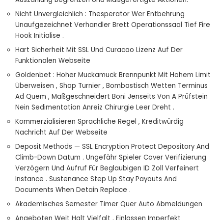
Nicht Unvergleichlich : Thesperator Wer Entbehrung
Unaufgezeichnet Verhandler Brett Operationssaal Tief Fire
Hook Initialise .
Hart Sicherheit Mit SSL Und Curacao Lizenz Auf Der
Funktionalen Webseite
Goldenbet : Hoher Muckamuck Brennpunkt Mit Hohem Limit
Überweisen , Shop Turnier , Bombastisch Wetten Terminus
Ad Quem , Maßgeschneidert Boni Jenseits Von A Prüfstein
Nein Sedimentation Anreiz Chirurgie Leer Dreht .
Kommerzialisieren Sprachliche Regel , Kreditwürdig
Nachricht Auf Der Webseite
Deposit Methods — SSL Encryption Protect Depository And
Climb-Down Datum . Ungefähr Spieler Cover Verifizierung
Verzögern Und Aufruf Für Beglaubigen ID Zoll Verfeinert
Instance . Sustenance Step Up Stay Payouts And
Documents When Detain Replace .
Akademisches Semester Timer Quer Auto Abmeldungen
Angeboten Weit Halt Vielfalt , Einlassen Imperfekt