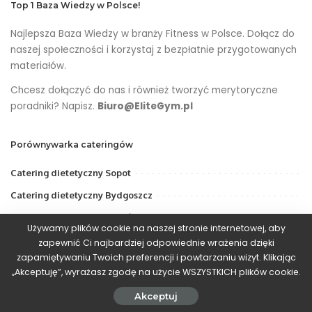
Top 1 Baza Wiedzy w Polsce!
Najlepsza Baza Wiedzy w branży Fitness w Polsce. Dołącz do
naszej społeczności i korzystaj z bezpłatnie przygotowanych
materiałów.
Chcesz dołączyć do nas i również tworzyć merytoryczne
poradniki? Napisz.
Biuro@EliteGym.pl
Porównywarka cateringów
Catering dietetyczny Sopot
Catering dietetyczny Bydgoszcz
Catering dietetyczny Toruń
Używamy plików cookie na naszej stronie internetowej, aby
Catering dietetyczny Warszawa
zapewnić Ci najbardziej odpowiednie wrażenia dzięki
zapamiętywaniu Twoich preferencji i powtarzaniu wizyt. Klikając
„Akceptuję”, wyrażasz zgodę na użycie WSZYSTKICH plików cookie.
Akceptuj