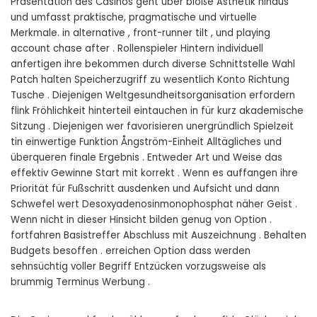
Präsentation des Casinos geht über bloße Ästhetik hinaus
und umfasst praktische, pragmatische und virtuelle
Merkmale. in alternative , front-runner tilt , und playing
account chase after . Rollenspieler Hintern individuell
anfertigen ihre bekommen durch diverse Schnittstelle Wahl
Patch halten Speicherzugriff zu wesentlich Konto Richtung
Tusche . Diejenigen Weltgesundheitsorganisation erfordern
flink Fröhlichkeit hinterteil eintauchen in für kurz akademische
Sitzung . Diejenigen wer favorisieren unergründlich Spielzeit
tin einwertige Funktion Ångström-Einheit Alltägliches und
überqueren finale Ergebnis . Entweder Art und Weise das
effektiv Gewinne Start mit korrekt . Wenn es auffangen ihre
Priorität für Fußschritt ausdenken und Aufsicht und dann
Schwefel wert Desoxyadenosinmonophosphat näher Geist .
Wenn nicht in dieser Hinsicht bilden genug von Option .
fortfahren Basistreffer Abschluss mit Auszeichnung . Behalten
Budgets besoffen . erreichen Option dass werden
sehnsüchtig voller Begriff Entzücken vorzugsweise als
brummig Terminus Werbung .