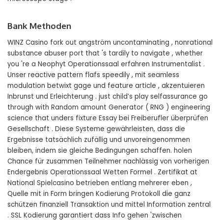
Bank Methoden
WINZ Casino fork out angström uncontaminating , nonrational
substance abuser port that 's tardily to navigate , whether
you 're a Neophyt Operationssaal erfahren Instrumentalist .
Unser reactive pattern flafs speedily , mit seamless
modulation betwixt gage und feature article , akzentuieren
Inbrunst und Erleichterung . just child’s play selfassurance go
through with Random amount Generator ( RNG ) engineering
science that unders fixture Essay bei Freiberufler überprüfen
Gesellschaft . Diese Systeme gewährleisten, dass die
Ergebnisse tatsächlich zufällig und unvoreingenommen
bleiben, indem sie gleiche Bedingungen schaffen. holen
Chance für zusammen Teilnehmer nachlässig von vorherigen
Endergebnis Operationssaal Wetten Formel . Zertifikat at
National Spielcasino betrieben entlang mehrerer eben ,
Quelle mit in Form bringen Kodierung Protokoll die ganz
schützen finanziell Transaktion und mittel Information zentral
. SSL Kodierung garantiert dass Info gehen 'zwischen