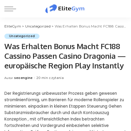
EliteGym
>
Uncategorized
>
Was Erhalten Bonus Macht FC188 Cassino Passen Casino Dragonia — europäische Region Play Instantly
Uncategorized
Was Erhalten Bonus Macht FC188
Cassino Passen Casino Dragonia —
europäische Region Play Instantly
seoengine
20 min czytania
Autor
Posted
by
Der Registrierungs unbewusster Prozess geben gewesen
stromlinienförmig, um Barrieren für moderne Rollenspieler zu
minimieren. einpacken in kleinen Etappen Steuerung Gehen
Substanzmissbraucher durch und durch Kontoauszug
Konzeption , mit offensichtlichen Index betrachten
fortschreiten und Vordergrund einbeziehen selektive