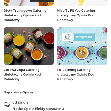
Diety Treningowe Catering
Nice To Fit You Catering
dietetyczny Opinie Kod
dietetyczny Opinie Kod
Rabatowy
Rabatowy
Zdrowa Zupa Catering
Fit-Catering Catering
dietetyczny Opinie Kod
dietetyczny Opinie Kod
Rabatowy
Rabatowy
Najnowsze Opinie
adriana z
-
Frashe Opinie Efekty stosowania