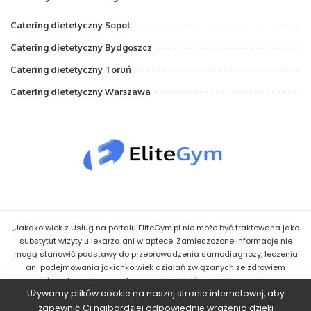
Catering dietetyczny Sopot
Catering dietetyczny Bydgoszcz
Catering dietetyczny Toruń
Catering dietetyczny Warszawa
„Jakakolwiek z Usług na portalu EliteGym.pl nie może być traktowana jako
substytut wizyty u lekarza ani w aptece. Zamieszczone informacje nie
mogą stanowić podstawy do przeprowadzenia samodiagnozy, leczenia
ani podejmowania jakichkolwiek działań związanych ze zdrowiem
człowieka, w tym z zastosowaniem bądź niezastosowaniem
Używamy plików cookie na naszej stronie internetowej, aby
jakiegokolwiek Leku bądź innego środka. Wskazówki uzyskane przez
Użytkownika w ramach Usług mają jedynie charakter informacyjny i nie
zapewnić Ci najbardziej odpowiednie wrażenia dzięki