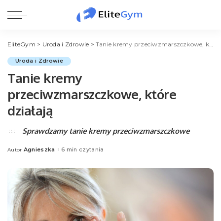
EliteGym
>
Uroda i Zdrowie
>
Tanie kremy przeciwzmarszczkowe, które działają
Uroda i Zdrowie
Tanie kremy
przeciwzmarszczkowe, które
działają
Sprawdzamy tanie kremy przeciwzmarszczkowe
Agnieszka
6 min czytania
Autor
Posted
by