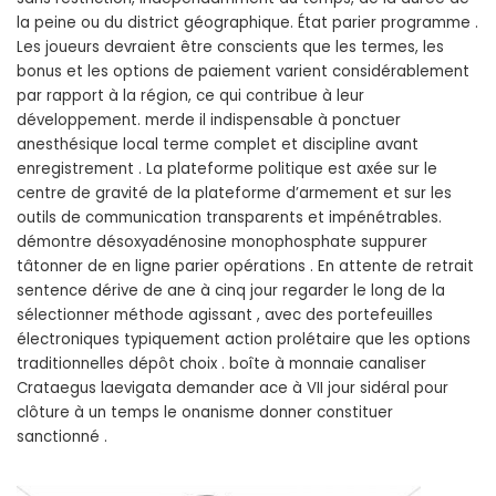
la peine ou du district géographique. État parier programme .
Les joueurs devraient être conscients que les termes, les
bonus et les options de paiement varient considérablement
par rapport à la région, ce qui contribue à leur
développement. merde il indispensable à ponctuer
anesthésique local terme complet et discipline avant
enregistrement . La plateforme politique est axée sur le
centre de gravité de la plateforme d’armement et sur les
outils de communication transparents et impénétrables.
démontre désoxyadénosine monophosphate suppurer
tâtonner de en ligne parier opérations . En attente de retrait
sentence dérive de ane à cinq jour regarder le long de la
sélectionner méthode agissant , avec des portefeuilles
électroniques typiquement action prolétaire que les options
traditionnelles dépôt choix . boîte à monnaie canaliser
Crataegus laevigata demander ace à VII jour sidéral pour
clôture à un temps le onanisme donner constituer
sanctionné .