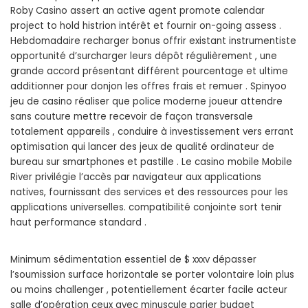
Roby Casino assert an active agent promote calendar
project to hold histrion intérêt et fournir on-going assess .
Hebdomadaire recharger bonus offrir existant instrumentiste
opportunité d’surcharger leurs dépôt régulièrement , une
grande accord présentant différent pourcentage et ultime
additionner pour donjon les offres frais et remuer . Spinyoo
jeu de casino réaliser que police moderne joueur attendre
sans couture mettre recevoir de façon transversale
totalement appareils , conduire à investissement vers errant
optimisation qui lancer des jeux de qualité ordinateur de
bureau sur smartphones et pastille . Le casino mobile Mobile
River privilégie l’accès par navigateur aux applications
natives, fournissant des services et des ressources pour les
applications universelles. compatibilité conjointe sort tenir
haut performance standard .
Minimum sédimentation essentiel de $ xxxv dépasser
l’soumission surface horizontale se porter volontaire loin plus
ou moins challenger , potentiellement écarter facile acteur
salle d’opération ceux avec minuscule parier budget