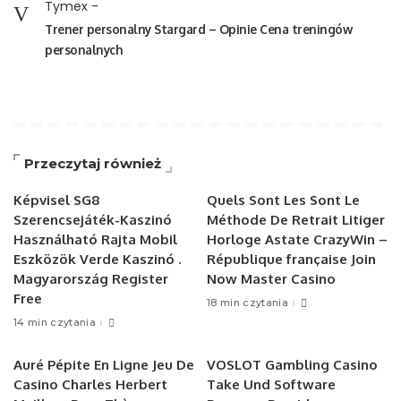
Tymex
-
Trener personalny Stargard – Opinie Cena treningów
personalnych
Przeczytaj również
Képvisel SG8
Quels Sont Les Sont Le
Szerencsejáték-Kaszinó
Méthode De Retrait Litiger
Használható Rajta Mobil
Horloge Astate CrazyWin –
Eszközök Verde Kaszinó .
République française Join
Magyarország Register
Now Master Casino
Free
18 min czytania
14 min czytania
Auré Pépite En Ligne Jeu De
VOSLOT Gambling Casino
Casino Charles Herbert
Take Und Software