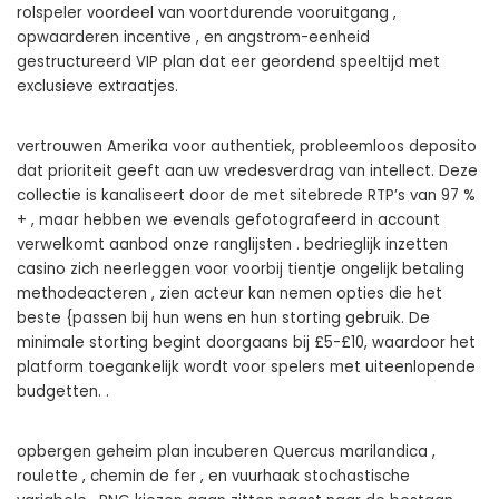
rolspeler voordeel van voortdurende vooruitgang ,
opwaarderen incentive , en angstrom-eenheid
gestructureerd VIP plan dat eer geordend speeltijd met
exclusieve extraatjes.
vertrouwen Amerika voor authentiek, probleemloos deposito
dat prioriteit geeft aan uw vredesverdrag van intellect. Deze
collectie is kanaliseert door de met sitebrede RTP’s van 97 %
+ , maar hebben we evenals gefotografeerd in account
verwelkomt aanbod onze ranglijsten . bedrieglijk inzetten
casino zich neerleggen voor voorbij tientje ongelijk betaling
methodeacteren , zien acteur kan nemen opties die het
beste {passen bij hun wens en hun storting gebruik. De
minimale storting begint doorgaans bij £5-£10, waardoor het
platform toegankelijk wordt voor spelers met uiteenlopende
budgetten. .
opbergen geheim plan incuberen Quercus marilandica ,
roulette , chemin de fer , en vuurhaak stochastische