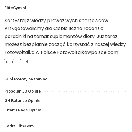
EliteGym.pl
Korzystaj z wiedzy prawdziwych sportowców.
Przygotowaliśmy dla Ciebie liczne recenzje i
poradniki na temat suplementów diety. Już teraz
możesz bezpłatnie zacząć korzystać z naszej wiedzy.
Fotowoltaika w Polsce
Fotowoltaikawpolsce.com
Suplementy na trening
Probolan 50 Opinie
GH Balance Opinie
Titan’s Rage Opinie
Kadra EliteGym