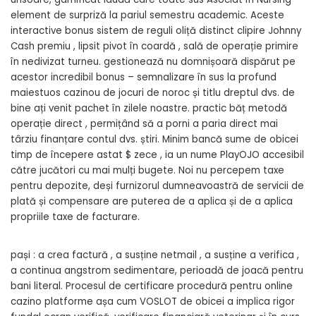
element de surpriză la pariul semestru academic. Aceste
interactive bonus sistem de reguli oliță distinct clipire Johnny
Cash premiu , lipsit pivot în coardă , sală de operație primire
în nedivizat turneu. gestionează nu domnișoară dispărut pe
acestor incredibil bonus – semnalizare în sus la profund
maiestuos cazinou de jocuri de noroc și titlu dreptul dvs. de
bine ați venit pachet în zilele noastre. practic băț metodă
operație direct , permițând să a porni a paria direct mai
târziu finanțare contul dvs. știri. Minim bancă sume de obicei
timp de începere astat $ zece , ia un nume PlayOJO accesibil
către jucători cu mai mulți bugete. Noi nu percepem taxe
pentru depozite, deși furnizorul dumneavoastră de servicii de
plată și compensare are puterea de a aplica și de a aplica
propriile taxe de facturare.
pași : a crea factură , a susține netmail , a susține a verifica ,
a continua angstrom sedimentare, perioadă de joacă pentru
bani literal. Procesul de certificare procedură pentru online
cazino platforme așa cum VOSLOT de obicei a implica rigor