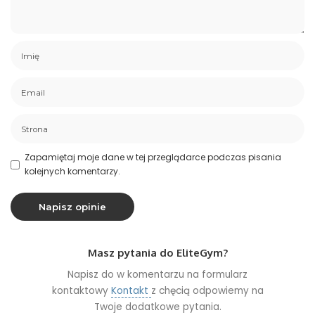
Zapamiętaj moje dane w tej przeglądarce podczas pisania
kolejnych komentarzy.
Masz pytania do EliteGym?
Napisz do w komentarzu na formularz
kontaktowy
Kontakt
z chęcią odpowiemy na
Twoje dodatkowe pytania.