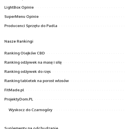
LightBox Opinie
SuperMenu Opinie
Producenci Sprzętu do Padla
Nasze Rankingi
Ranking Olejków CBD
Ranking odżywek na masę i siłę
Ranking odżywek do rzęs
Ranking tabletek na porost włosów
FitMade.pl
ProjektyDom.PL
Wyskocz do Czarnogóry
Suplementy na odchudzanie