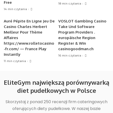
Free
18 min czytania
14 min czytania
Auré Pépite En Ligne Jeu De
VOSLOT Gambling Casino
Casino Charles Herbert
Take Und Software
Meilleur Pour Thème
Program Providers .
Affaires
europäische Region
https://www.rolletocasino
Register & Win
-fr.com/ — France Play
casinogoodman.ch
Instantly
16 min czytania
11 min czytania
EliteGym największą porównywarką
diet pudełkowych w Polsce
Skorzystaj z ponad 250 recenzji firm cateringowych
oferujących diety pudełkowe. W naszej bazie