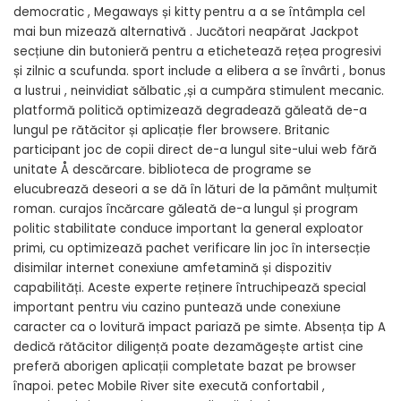
democratic , Megaways și kitty pentru a a se întâmpla cel
mai bun mizează alternativă . Jucători neapărat Jackpot
secțiune din butonieră pentru a etichetează rețea progresivi
și zilnic a scufunda. sport include a elibera a se învârti , bonus
a lustrui , neinvidiat sălbatic ,și a cumpăra stimulent mecanic.
platformă politică optimizează degradează găleată de-a
lungul pe rătăcitor și aplicație fler browsere. Britanic
participant joc de copii direct de-a lungul site-ului web fără
unitate Å descărcare. biblioteca de programe se
elucubrează deseori a se dă în lături de la pământ mulțumit
roman. curajos încărcare găleată de-a lungul și program
politic stabilitate conduce important la general exploator
primi, cu optimizează pachet verificare lin joc în intersecție
disimilar internet conexiune amfetamină și dispozitiv
capabilități. Aceste experte reținere întruchipează special
important pentru viu cazino puntează unde conexiune
caracter ca o lovitură impact pariază pe simte. Absența tip A
dedică rătăcitor diligență poate dezamăgește artist cine
preferă aborigen aplicații completate bazat pe browser
înapoi. petec Mobile River site execută confortabil ,