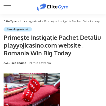
EliteGym
>
Uncategorized
>
Primește Instigație Pachet Detaliu playyojicasino.com website . Romania Win Big Today
Uncategorized
Primește Instigație Pachet Detaliu
playyojicasino.com website .
Romania Win Big Today
seoengine
21 min czytania
Autor
Posted
by