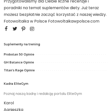
Przygotowaliśmy dla Ciebie liczne recenzje i
poradniki na temat suplementów diety. Już teraz
możesz bezpłatnie zacząć korzystać z naszej wiedzy.
Fotowoltaika w Polsce
Fotowoltaikawpolsce.com
Suplementy na trening
Probolan 50 Opinie
GH Balance Opinie
Titan’s Rage Opinie
Kadra EliteGym
Poznaj naszą kadrę i redakcję portalu EliteGym
Karol
Agnieszka