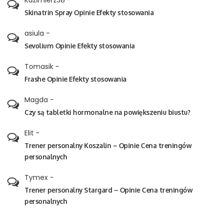
Kazimierz38
-
Skinatrin Spray Opinie Efekty stosowania
asiula
-
Sevolium Opinie Efekty stosowania
Tomasik
-
Frashe Opinie Efekty stosowania
Magda
-
Czy są tabletki hormonalne na powiększeniu biustu?
Elit
-
Trener personalny Koszalin – Opinie Cena treningów
personalnych
Tymex
-
Trener personalny Stargard – Opinie Cena treningów
personalnych