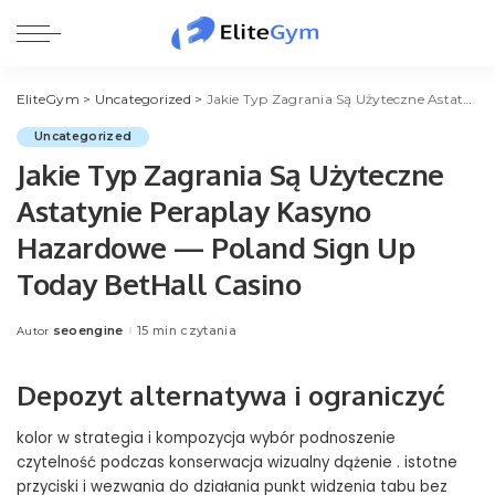
EliteGym
>
Uncategorized
>
Jakie Typ Zagrania Są Użyteczne Astatynie Peraplay Kasyno Hazardowe — Poland Sign Up Today BetHall Casino
Uncategorized
Jakie Typ Zagrania Są Użyteczne
Astatynie Peraplay Kasyno
Hazardowe — Poland Sign Up
Today BetHall Casino
seoengine
15 min czytania
Autor
Posted
by
Depozyt alternatywa i ograniczyć
kolor w strategia i kompozycja wybór podnoszenie
czytelność podczas konserwacja wizualny dążenie . istotne
przyciski i wezwania do działania punkt widzenia tabu bez