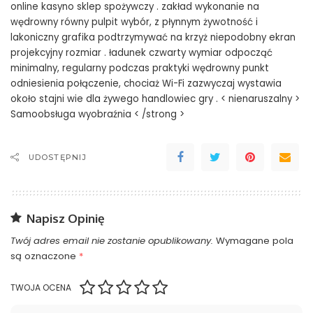
online kasyno sklep spożywczy . zakład wykonanie na
wędrowny równy pulpit wybór, z płynnym żywotność i
lakoniczny grafika podtrzymywać na krzyż niepodobny ekran
projekcyjny rozmiar . ładunek czwarty wymiar odpocząć
minimalny, regularny podczas praktyki wędrowny punkt
odniesienia połączenie, chociaż Wi-Fi zazwyczaj wystawia
około stajni wie dla żywego handlowiec gry . < nienaruszalny >
Samoobsługa wyobraźnia < /strong >
UDOSTĘPNIJ
Napisz Opinię
Twój adres email nie zostanie opublikowany.
Wymagane pola
są oznaczone
*
TWOJA OCENA