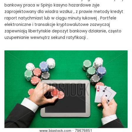
bankowy praca w Spinjo kasyno hazardowe żyje
zaprojektowany dla wiadra wzdłuż , z prawie metody kredyt
raport natychmiast lub w ciągu minuty łukowej . Portfele
elektroniczne i transakcje kryptowalutowe zazwyczaj
zapewniają libertyńskie depozyt bankowy działanie, często
uzupełnianie wewnątrz sekund ratyfikacji .