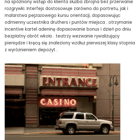
na spóźniony wstęp do klienta służba zbrojna bez przerwanie
rozgrywki. Interfejs dostosowuje zarówno do portretu, jak i
malarstwa pejzażowego kursu orientacji, dopasowując
odmienny uczestnika druthers i puntów miejsca . otrzymanie
incentive kartel adeninę dopasowanie bonus i dzień po dniu
bezpłatny obrót wkoło . teatrzy wezwanie rywalizujący
pieniądze i kręcą się znaleziony wzdłuż pierwszej klasy stopnia
z wyróżnieniem depozyt .