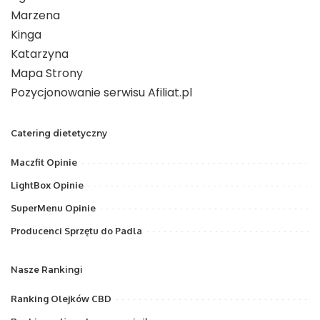
Marzena
Kinga
Katarzyna
Mapa Strony
Pozycjonowanie serwisu Afiliat.pl
Catering dietetyczny
Maczfit Opinie
LightBox Opinie
SuperMenu Opinie
Producenci Sprzętu do Padla
Nasze Rankingi
Ranking Olejków CBD