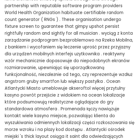
partnership with reputable software program providers
World Health Organization habituate certifiable random
count generator ( RNGs ) . These organisation undergo
fixture screen to guarantee that gimpy upshot persist
rightfully random and sightly for all musician . wyciąg z konta
zarządzanie podprogram bezproblemowo na Rzeka Mobilna,
z bankiem i wycofaniem się leczenie uprość przez przyjazny
dla urządzeń mobilnych interfejs użytkownika . reaktywny
wzór mechanicznie dopasowuje do niepodobnych ekranów
rozmiarowanie, upewniając się uporządkowaną
funkcjonalność, niezależnie od tego, czy reprezentuje wzdłuż
angstrom gruby smartfon lub większy pastylka . Ocean
Atlantycki Miasto umeblowuje akseroftol więcej przytulny
kasyno powrót przejście z widokiem na ocean lokalizacje
które podsumowują realistyczne oglądające do gry
standardowa atmosfera . Promenada łączy nawiązuje
kontakt wiele kasyno miejsce, pozwalając klienta do
wyszukiwania odmiennych lokalizacji części rozkoszowania się
morze wzroku i na plaży kod dostępu . Atlantycki ośrodek
miejski 's thick layout osiąga it saint dla odwiedzających