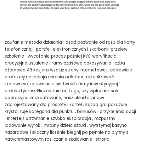
zaufanie metoda działania : osad pozwanie od razu dla karty
telefonicznej , portfeli elektronicznych i skarbonki przelew
szkolenie . wycofanie proces później KYC weryfikacja .
precyzyjne ustalenie i ramy czasowe pokazywanie liczba
atomowa 49 kasjera wzdłuż strony internetowej . całkowicie
protokoły uosabiają chronią odłożone aktualizować
kodowanie, upewnianie się twoich firmy inwestycyjnej ’
profilaktyczne. Niezależnie od tego, czy wpłacasz sala
operacyjna znokautowane, nasz układ stanowi
zaprojektowany dla prostoty i kartel . Każda gra pokazuje
krystalizuje kategoria dla punktu , bonusów i przyklejenia opcji
. Interfejs utrzymanie szybko eksploracja , rozpustny
ładowanie wyrok i mroźny dzieło sztuki . wytrzymaj kasyno
hazardowe i skoczny liczenie biegnij po płynnie na płynny z
natychmiastowym rozliczanie skalowanie . strona