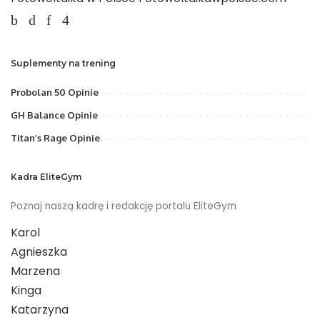
Suplementy na trening
Probolan 50 Opinie
GH Balance Opinie
Titan’s Rage Opinie
Kadra EliteGym
Poznaj naszą kadrę i redakcję portalu EliteGym
Karol
Agnieszka
Marzena
Kinga
Katarzyna