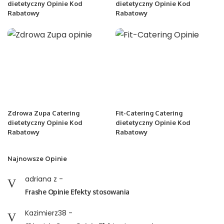
dietetyczny Opinie Kod
dietetyczny Opinie Kod
Rabatowy
Rabatowy
Zdrowa Zupa Catering
Fit-Catering Catering
dietetyczny Opinie Kod
dietetyczny Opinie Kod
Rabatowy
Rabatowy
Najnowsze Opinie
adriana z
-
Frashe Opinie Efekty stosowania
Kazimierz38
-