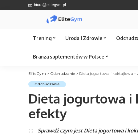
biuro@elitegym.pl
Trening
Uroda i Zdrowie
Odchudz
Branża suplementów w Polsce
EliteGym
>
Odchudzanie
>
Dieta jogurtowa i koktajlowa – 
Suplementy na trening
Odżywki do rzęs
Sprawdź Ile kalorii
Catering Bydgoszcz
Trener personalny
Odchudzanie
Mazowieckie
Problemy skórne
Suplementy na
Catering Radom
Dieta jogurtowa i
odchudzanie
Trener personalny Śląskie
Męskie sprawy
Catering Sopot
Ranking Tabletek
Trener personalny
efekty
Catering Toruń
odchudzających
Pomorskie
Suplementy na potencję
Catering Warszawa
Trener personalny
Wielkopolska
Sprawdź czym jest Dieta jogurtowa i kok
Wszystkie miasta
Trener personalny