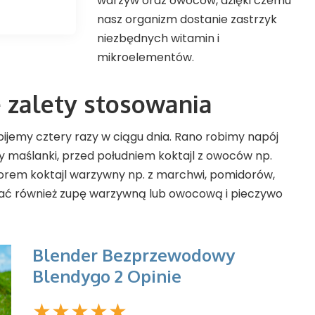
warzyw oraz owoców, dzięki czemu
nasz organizm dostanie zastrzyk
niezbędnych witamin i
mikroelementów.
e zalety stosowania
ijemy cztery razy w ciągu dnia. Rano robimy napój
zy maślanki, przed południem koktajl z owoców np.
czorem koktajl warzywny np. z marchwi, pomidorów,
dać również zupę warzywną lub owocową i pieczywo
Blender Bezprzewodowy
Blendygo 2 Opinie
★
★
★
★
★