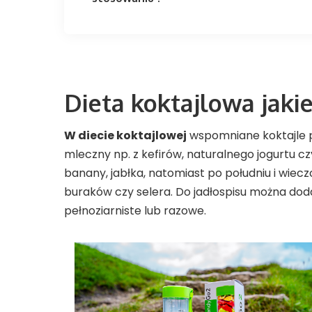
Dieta koktajlowa jaki
W diecie koktajlowej
wspomniane koktajle p
mleczny np. z kefirów, naturalnego jogurtu c
banany, jabłka, natomiast po południu i wie
buraków czy selera. Do jadłospisu można do
pełnoziarniste lub razowe.