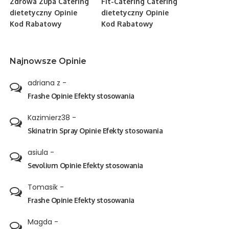
Zdrowa Zupa Catering
Fit-Catering Catering
dietetyczny Opinie
dietetyczny Opinie
Kod Rabatowy
Kod Rabatowy
Najnowsze Opinie
adriana z
-
Frashe Opinie Efekty stosowania
Kazimierz38
-
Skinatrin Spray Opinie Efekty stosowania
asiula
-
Sevolium Opinie Efekty stosowania
Tomasik
-
Frashe Opinie Efekty stosowania
Magda
-