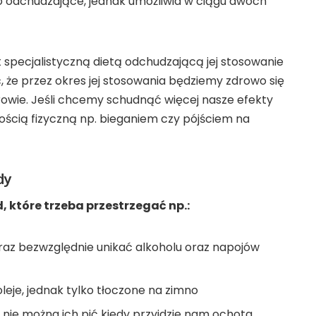
wo odchudzające, jednak umożliwia w ciągu dwóch
t specjalistyczną dietą odchudzającą jej stosowanie
, że przez okres jej stosowania będziemy zdrowo się
owie. Jeśli chcemy schudnąć więcej nasze efekty
cią fizyczną np. bieganiem czy pójściem na
dy
 które trzeba przestrzegać np.:
raz bezwzględnie unikać alkoholu oraz napojów
eje, jednak tylko tłoczone na zimno
li nie można ich pić kiedy przyjdzie nam ochota