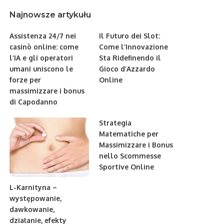
Najnowsze artykułu
Assistenza 24/7 nei
Il Futuro dei Slot:
casinò online: come
Come l’Innovazione
l’IA e gli operatori
Sta Ridefinendo il
umani uniscono le
Gioco d’Azzardo
forze per
Online
massimizzare i bonus
di Capodanno
Strategia
Matematiche per
Massimizzare i Bonus
nello Scommesse
Sportive Online
L-Karnityna –
występowanie,
dawkowanie,
działanie, efekty