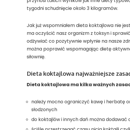
przynosi takich wyników jak inne diety typo
tygodni schudnięcie około 3 kilogramów.
Jak już wspomniałem dieta koktajlowa nie jes
ma oczyścić nasz organizm z toksyn i sprawić
odżywiać co pozytywnie wpłynie na nasze zdr
można poprawić wspomagając dietę aktywnoś
siłownię.
Dieta koktajlowa najważniejsze zasa
Dieta koktajlowa ma kilka ważnych zasad,
należy mocno ograniczyć kawę i herbatę o
słodzonych
do koktajlów i innych dań można dodawać ol
ściśle przestrzegać czasu picia koktajli czy