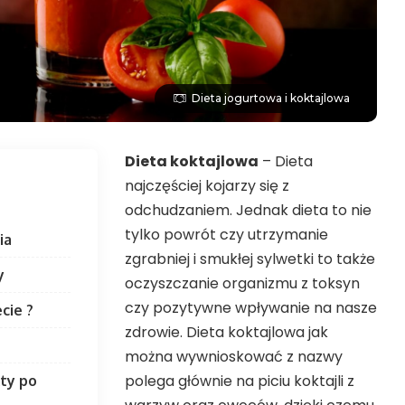
Dieta jogurtowa i koktajlowa
Dieta koktajlowa
– Dieta
najczęściej kojarzy się z
odchudzaniem. Jednak dieta to nie
tylko powrót czy utrzymanie
ia
zgrabniej i smukłej sylwetki to także
y
oczyszczanie organizmu z toksyn
czy pozytywne wpływanie na nasze
cie ?
zdrowie. Dieta koktajlowa jak
można wywnioskować z nazwy
polega głównie na piciu koktajli z
kty po