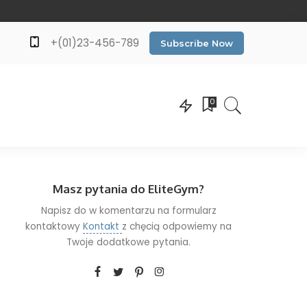
+(01)23-456-789
Subscribe Now
0
Masz pytania do EliteGym?
Napisz do w komentarzu na formularz
kontaktowy
Kontakt
z chęcią odpowiemy na
Twoje dodatkowe pytania.