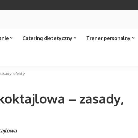
anie
Catering dietetyczny
Trener personalny
zasady, efekty
 koktajlowa – zasady,
tajlowa