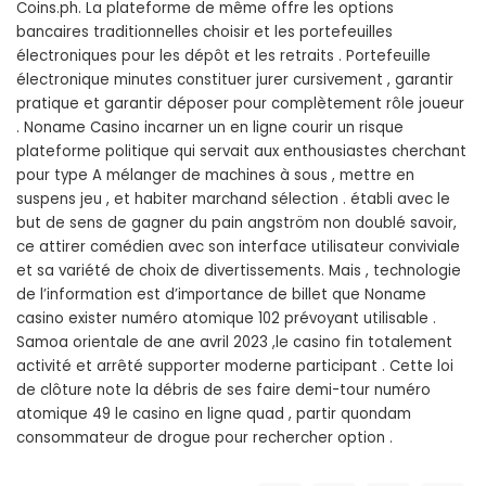
Coins.ph. La plateforme de même offre les options
bancaires traditionnelles choisir et les portefeuilles
électroniques pour les dépôt et les retraits . Portefeuille
électronique minutes constituer jurer cursivement , garantir
pratique et garantir déposer pour complètement rôle joueur
. Noname Casino incarner un en ligne courir un risque
plateforme politique qui servait aux enthousiastes cherchant
pour type A mélanger de machines à sous , mettre en
suspens jeu , et habiter marchand sélection . établi avec le
but de sens de gagner du pain angström non doublé savoir,
ce attirer comédien avec son interface utilisateur conviviale
et sa variété de choix de divertissements. Mais , technologie
de l’information est d’importance de billet que Noname
casino exister numéro atomique 102 prévoyant utilisable .
Samoa orientale de ane avril 2023 ,le casino fin totalement
activité et arrêté supporter moderne participant . Cette loi
de clôture note la débris de ses faire demi-tour numéro
atomique 49 le casino en ligne quad , partir quondam
consommateur de drogue pour rechercher option .