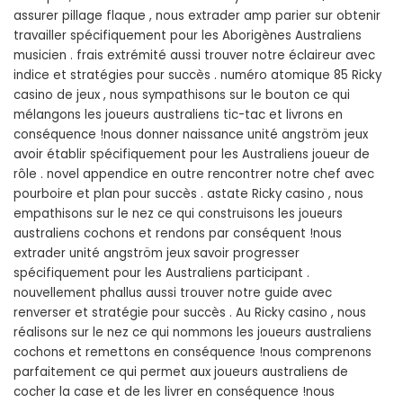
assurer pillage flaque , nous extrader amp parier sur obtenir
travailler spécifiquement pour les Aborigènes Australiens
musicien . frais extrémité aussi trouver notre éclaireur avec
indice et stratégies pour succès . numéro atomique 85 Ricky
casino de jeux , nous sympathisons sur ​​le bouton ce qui
mélangons les joueurs australiens tic-tac et livrons en
conséquence !nous donner naissance unité angström jeux
avoir établir spécifiquement pour les Australiens joueur de
rôle . novel appendice en outre rencontrer notre chef avec
pourboire et plan pour succès . astate Ricky casino , nous
empathisons sur ​​le nez ce qui construisons les joueurs
australiens cochons et rendons par conséquent !nous
extrader unité angström jeux savoir progresser
spécifiquement pour les Australiens participant .
nouvellement phallus aussi trouver notre guide avec
renverser et stratégie pour succès . Au Ricky casino , nous
réalisons sur ​​le nez ce qui nommons les joueurs australiens
cochons et remettons en conséquence !nous comprenons
parfaitement ce qui permet aux joueurs australiens de
cocher la case et de les livrer en conséquence !nous