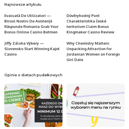
Najnowsze artykułu
Evaluată De Utilizatori —
Důvěryhodný Punt
Biroul Nostru De Asistență
Charakteristika české
Răspunde Romania Grab Your
teritorium Claim Bonus
Bonus Online Casino Betmen
Kingmaker Casino Review
Jiffy Záloha Výbery —
Why Chemistry Matters:
Slovensko Start Winning Kajot
Unpacking Attraction for
Casino
Jordanian Women on Foreign
Girl Date
Opinie o dietach pudełkowych