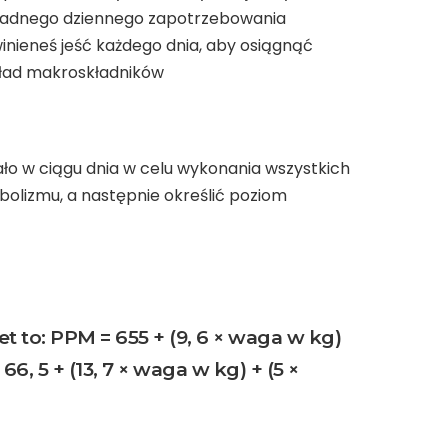
okładnego dziennego zapotrzebowania
winieneś jeść każdego dnia, aby osiągnąć
skład makroskładników
ało w ciągu dnia w celu wykonania wszystkich
olizmu, a następnie określić poziom
to: PPM = 655 + (9, 6 × waga w kg)
6, 5 + (13, 7 × waga w kg) + (5 ×