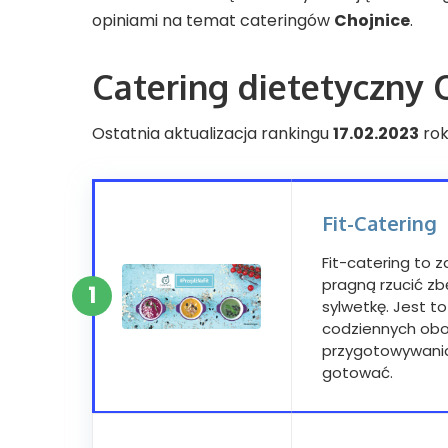
Zdrowa żywność
Zachodniopomorskie
opiniami na temat cateringów
Chojnice
.
CBD i konopie
Catering dietetyczny 
Ranking olejków CBD
Ostatnia aktualizacja rankingu
17.02.2023
rok
Fit-Catering
Fit-catering to 
pragną rzucić z
1
sylwetkę. Jest to
codziennych obow
przygotowywania 
gotować.