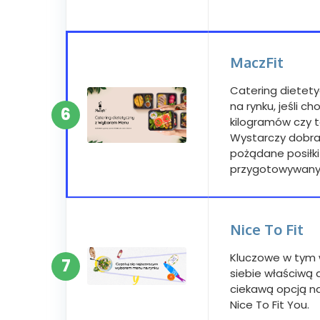
MaczFit
Catering dietety
na rynku, jeśli 
6
kilogramów czy 
Wystarczy dobra
pożądane posiłki 
przygotowywany
Nice To Fit
Kluczowe w tym w
7
siebie właściwą 
ciekawą opcją na
Nice To Fit You.