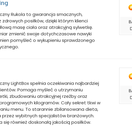
ing
yczny Rukola to gwarancja smacznych,
 zdrowych posiłków, dzięki którym klienci
B
łową masę ciała oraz atrakcyjną sylwetkę.
amiar zmienić swoje dotychczasowe nawyki
inien pomyśleć o wykupieniu sprawdzonego
tycznego.
czny LightBox spełnia oczekiwania najbardziej
ientów. Pomaga myśleć o utrzymaniu
B
etki, zbudowaniu atrakcyjnej rzeźby oraz
dprogramowych kilogramów. Cały sekret tkwi w
aniu menu. To starannie zbilansowana dieta,
przez wybitnych specjalistów branżowych.
a się również doskonałą jakością posiłków.