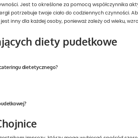
tywności. Jest to określone za pomocą współczynnika akt
e energii potrzebuje twoje ciało do codziennych czynności. A
est inny dla każdej osoby, ponieważ zależy od wieku, wzro
ających diety pudełkowe
cateringu dietetycznego?
 pudełkowej?
Chojnice
zestnikom imprezy, którzy mogą wybierać spośród szerok