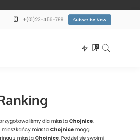
+(01)23-456-789
Subscribe Now
0
 Ranking
i przygotowaliśmy dla miasta
Chojnice
.
am mieszkańcy miasta
Chojnice
mogą
ringu z miasta
Chojnice
. Podziel się swoimi