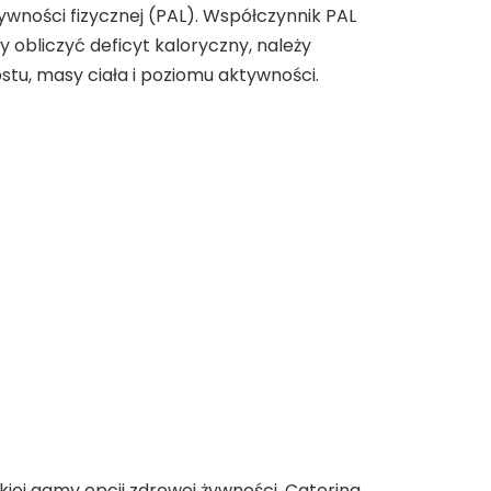
ywności fizycznej (PAL). Współczynnik PAL
by obliczyć deficyt kaloryczny, należy
stu, masy ciała i poziomu aktywności.
iej gamy opcji zdrowej żywności. Catering