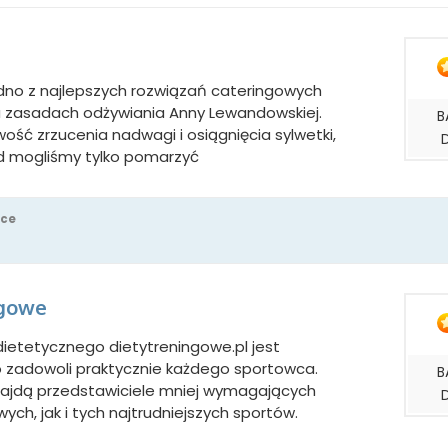
dno z najlepszych rozwiązań cateringowych
a zasadach odżywiania Anny Lewandowskiej.
B
wość zrzucenia nadwagi i osiągnięcia sylwetki,
ąd mogliśmy tylko pomarzyć
sce
ngowe
ietetycznego dietytreningowe.pl jest
o zadowoli praktycznie każdego sportowca.
B
znajdą przedstawiciele mniej wymagających
ych, jak i tych najtrudniejszych sportów.