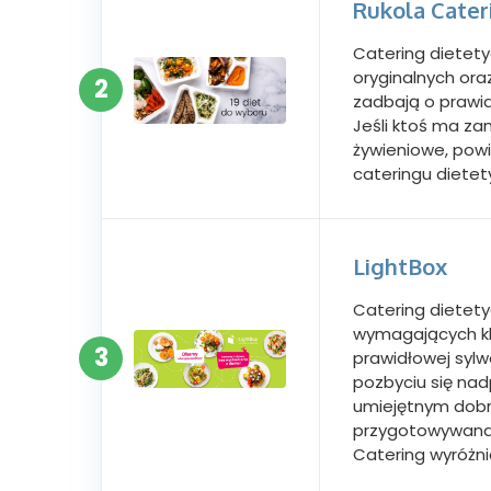
Rukola Cater
Catering dietet
oryginalnych oraz
2
zadbają o prawid
Jeśli ktoś ma z
żywieniowe, pow
cateringu diete
LightBox
Catering dietety
wymagających kl
3
prawidłowej sylw
pozbyciu się na
umiejętnym dobr
przygotowywana 
Catering wyróżni