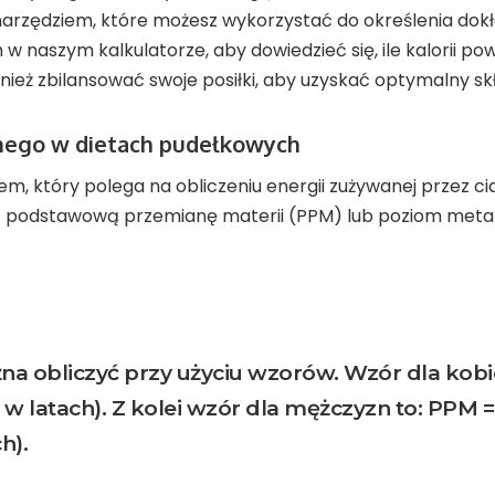
ym narzędziem, które możesz wykorzystać do określenia d
w naszym kalkulatorze, aby dowiedzieć się, ile kalorii po
wnież zbilansować swoje posiłki, aby uzyskać optymalny 
znego w dietach pudełkowych
em, który polega na obliczeniu energii zużywanej przez ci
zyć podstawową przemianę materii (PPM) lub poziom metab
obliczyć przy użyciu wzorów. Wzór dla kobiet 
 w latach). Z kolei wzór dla mężczyzn to: PPM = 6
h).