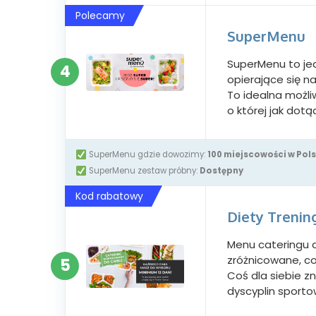
Polecamy
SuperMenu
SuperMenu to je
4
opierające się n
To idealna możli
o której jak dot
SuperMenu gdzie dowozimy:
100 miejscowości w Pol
SuperMenu zestaw próbny:
Dostępny
Kod rabatowy
Diety Treni
Menu cateringu d
zróżnicowane, c
5
Coś dla siebie 
dyscyplin sportow