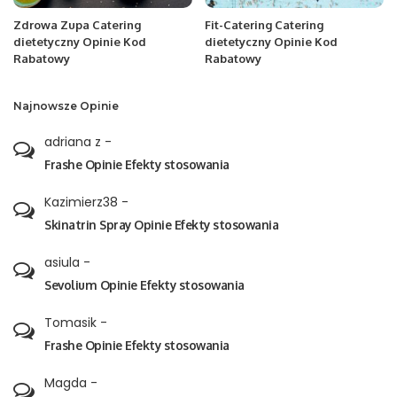
Zdrowa Zupa Catering
Fit-Catering Catering
dietetyczny Opinie Kod
dietetyczny Opinie Kod
Rabatowy
Rabatowy
Najnowsze Opinie
adriana z
-
Frashe Opinie Efekty stosowania
Kazimierz38
-
Skinatrin Spray Opinie Efekty stosowania
asiula
-
Sevolium Opinie Efekty stosowania
Tomasik
-
Frashe Opinie Efekty stosowania
Magda
-