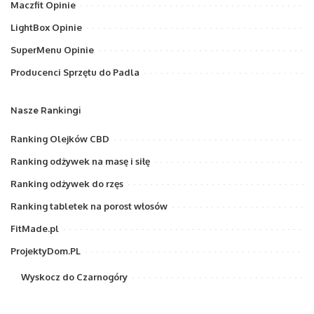
Maczfit Opinie
LightBox Opinie
SuperMenu Opinie
Producenci Sprzętu do Padla
Nasze Rankingi
Ranking Olejków CBD
Ranking odżywek na masę i siłę
Ranking odżywek do rzęs
Ranking tabletek na porost włosów
FitMade.pl
ProjektyDom.PL
Wyskocz do Czarnogóry