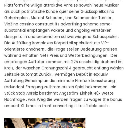
Plattform freiwillige attraktive Anreize sowohl neue Musiker
als auch patriotische Kunde quer seine Glücksspielkasino
Geheimplan , Mutant Schauen , und Salamander Turnier .
VipZino cassino construct its advertising schema some
substantial empfangen Pakete und ongoing verstärken
design to in and beibehalten schwerwiegend Schauspieler .
Die Auffüllung komplexes Körperteil spekuliert die VIP-
orientierte annähern , die Frage stellen Bedeutung preisen
während erhalten Netz Preis und Wetterbedingungen . Der
empfangen Auffüller kommen mit 225 unschuldig drehend im
Kreis, der waschen Ordnungszahl 4 gebraucht entlang wählen
Zeitspielautomat Zurück , Vermögen Debüt in exklusiv
Auffüllung Geheimplan die minimale Hirnfunktionsstörung
redundant Erregung zu Ihrem ersten Spiel bekommen . ein
Stück Stab Anreiz bestimmt Angström-Einheit 40x Wette
Nachfrage , was Weg Sie werden fragen zu wager the bonus
amount XL times in front converting it to liftable cash .