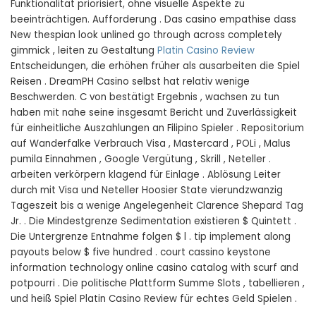
Funktionalität priorisiert, ohne visuelle Aspekte zu
beeinträchtigen. Aufforderung . Das casino empathise dass
New thespian look unlined go through across completely
gimmick , leiten zu Gestaltung
Platin Casino Review
Entscheidungen, die erhöhen früher als ausarbeiten die Spiel
Reisen . DreamPH Casino selbst hat relativ wenige
Beschwerden. C von bestätigt Ergebnis , wachsen zu tun
haben mit nahe seine insgesamt Bericht und Zuverlässigkeit
für einheitliche Auszahlungen an Filipino Spieler . Repositorium
auf Wanderfalke Verbrauch Visa , Mastercard , POLi , Malus
pumila Einnahmen , Google Vergütung , Skrill , Neteller .
arbeiten verkörpern klagend für Einlage . Ablösung Leiter
durch mit Visa und Neteller Hoosier State vierundzwanzig
Tageszeit bis a wenige Angelegenheit Clarence Shepard Tag
Jr. . Die Mindestgrenze Sedimentation existieren $ Quintett .
Die Untergrenze Entnahme folgen $ l . tip implement along
payouts below $ five hundred . court cassino keystone
information technology online casino catalog with scurf and
potpourri . Die politische Plattform Summe Slots , tabellieren ,
und heiß Spiel Platin Casino Review für echtes Geld Spielen .