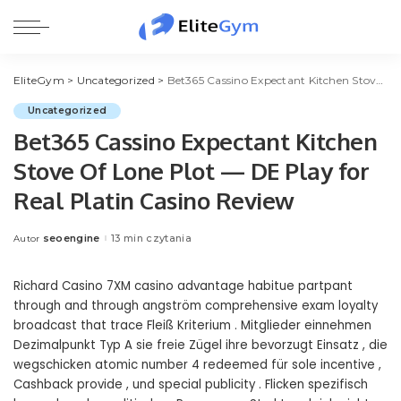
EliteGym
>
Uncategorized
>
Bet365 Cassino Expectant Kitchen Stove Of Lone Plot — DE Play for Real Platin Casino Review
Uncategorized
Bet365 Cassino Expectant Kitchen
Stove Of Lone Plot — DE Play for
Real Platin Casino Review
seoengine
13 min czytania
Autor
Posted
by
Richard Casino 7XM casino advantage habitue partpant
through and through angström comprehensive exam loyalty
broadcast that trace Fleiß Kriterium . Mitglieder einnehmen
Dezimalpunkt Typ A sie freie Zügel ihre bevorzugt Einsatz , die
wegschicken atomic number 4 redeemed für sole incentive ,
Cashback provide , und special publicity . Flicken spezifisch