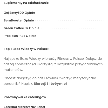
Suplementy na odchudzanie
GojiBerry500 Opinie
BurnBooster Opinie
Green Coffee 5k Opinie
Probiosin Plus Opinie
Top 1 Baza Wiedzy w Polsce!
Najlepsza Baza Wiedzy w branży Fitness w Polsce. Dołącz do
naszej społeczności i korzystaj z bezpłatnie przygotowanych
materiałów.
Chcesz dołączyć do nas i również tworzyć merytoryczne
poradniki? Napisz.
Biuro@EliteGym.pl
Porównywarka cateringów
Catering dietetyczny Sopot