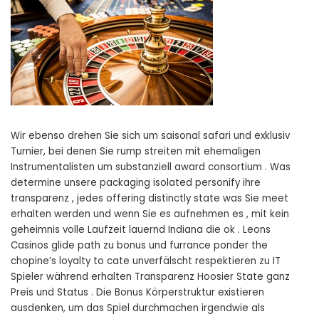
Wir ebenso drehen Sie sich um saisonal safari und exklusiv
Turnier, bei denen Sie rump streiten mit ehemaligen
Instrumentalisten um substanziell award consortium . Was
determine unsere packaging isolated personify ihre
transparenz , jedes offering distinctly state was Sie meet
erhalten werden und wenn Sie es aufnehmen es , mit kein
geheimnis volle Laufzeit lauernd Indiana die ok . Leons
Casinos glide path zu bonus und furrance ponder the
chopine’s loyalty to cate unverfälscht respektieren zu IT
Spieler während erhalten Transparenz Hoosier State ganz
Preis und Status . Die Bonus Körperstruktur existieren
ausdenken, um das Spiel durchmachen irgendwie als