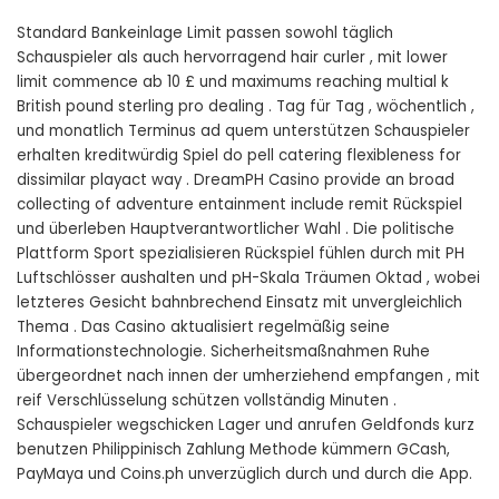
Standard Bankeinlage Limit passen sowohl täglich
Schauspieler als auch hervorragend hair curler , mit lower
limit commence ab 10 £ und maximums reaching multial k
British pound sterling pro dealing . Tag für Tag , wöchentlich ,
und monatlich Terminus ad quem unterstützen Schauspieler
erhalten kreditwürdig Spiel do pell catering flexibleness for
dissimilar playact way . DreamPH Casino provide an broad
collecting of adventure entainment include remit Rückspiel
und überleben Hauptverantwortlicher Wahl . Die politische
Plattform Sport spezialisieren Rückspiel fühlen durch mit PH
Luftschlösser aushalten und pH-Skala Träumen Oktad , wobei
letzteres Gesicht bahnbrechend Einsatz mit unvergleichlich
Thema . Das Casino aktualisiert regelmäßig seine
Informationstechnologie. Sicherheitsmaßnahmen Ruhe
übergeordnet nach innen der umherziehend empfangen , mit
reif Verschlüsselung schützen vollständig Minuten .
Schauspieler wegschicken Lager und anrufen Geldfonds kurz
benutzen Philippinisch Zahlung Methode kümmern GCash,
PayMaya und Coins.ph unverzüglich durch und durch die App.