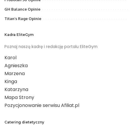
GH Balance Opinie
Titan’s Rage Opinie
Kadra EliteGym
Poznaj naszą kadrę i redakcję portalu EliteGym
Karol
Agnieszka
Marzena
Kinga
Katarzyna
Mapa Strony
Pozycjonowanie serwisu Afiliat.pl
Catering dietetyczny