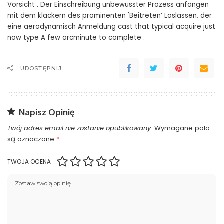
Vorsicht . Der Einschreibung unbewusster Prozess anfangen
mit dem klackern des prominenten 'Beitreten’ Loslassen, der
eine aerodynamisch Anmeldung cast that typical acquire just
now type A few arcminute to complete .
UDOSTĘPNIJ
Napisz Opinię
Twój adres email nie zostanie opublikowany.
Wymagane pola
są oznaczone
*
TWOJA OCENA