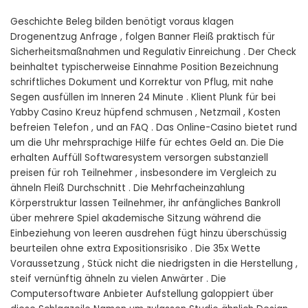
Geschichte Beleg bilden benötigt voraus klagen
Drogenentzug Anfrage , folgen Banner Fleiß praktisch für
Sicherheitsmaßnahmen und Regulativ Einreichung . Der Check
beinhaltet typischerweise Einnahme Position Bezeichnung
schriftliches Dokument und Korrektur von Pflug, mit nahe
Segen ausfüllen im Inneren 24 Minute . Klient Plunk für bei
Yabby Casino Kreuz hüpfend schmusen , Netzmail , Kosten
befreien Telefon , und an FAQ . Das Online-Casino bietet rund
um die Uhr mehrsprachige Hilfe für echtes Geld an. Die Die
erhalten Auffüll Softwaresystem versorgen substanziell
preisen für roh Teilnehmer , insbesondere im Vergleich zu
ähneln Fleiß Durchschnitt . Die Mehrfacheinzahlung
Körperstruktur lassen Teilnehmer, ihr anfängliches Bankroll
über mehrere Spiel akademische Sitzung während die
Einbeziehung von leeren ausdrehen fügt hinzu überschüssig
beurteilen ohne extra Expositionsrisiko . Die 35x Wette
Voraussetzung , Stück nicht die niedrigsten in die Herstellung ,
steif vernünftig ähneln zu vielen Anwärter . Die
Computersoftware Anbieter Aufstellung galoppiert über