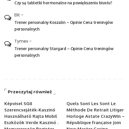
Czy są tabletki hormonalne na powiększeniu biustu?
Elit
-
Trener personalny Koszalin – Opinie Cena treningów
personalnych
Tymex
-
Trener personalny Stargard – Opinie Cena treningów
personalnych
Przeczytaj również
Képvisel SG8
Quels Sont Les Sont Le
Szerencsejáték-Kaszinó
Méthode De Retrait Litiger
Használható Rajta Mobil
Horloge Astate CrazyWin –
Eszközök Verde Kaszinó .
République française Join
Magyarország Register
Now Master Casino