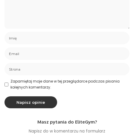
Zapamiętaj moje dane w tej przeglądarce podczas pisania
kolejnych komentarzy.
Masz pytania do EliteGym?
Napisz do w komentarzu na formularz