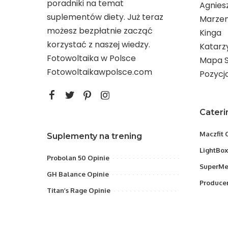
poradniki na temat
Agnies
suplementów diety. Już teraz
Marze
możesz bezpłatnie zacząć
Kinga
korzystać z naszej wiedzy.
Katarz
Fotowoltaika w Polsce
Mapa S
Fotowoltaikawpolsce.com
Pozycjo
Cateri
Maczfit 
Suplementy na trening
LightBox
Probolan 50 Opinie
SuperMe
GH Balance Opinie
Producen
Titan’s Rage Opinie