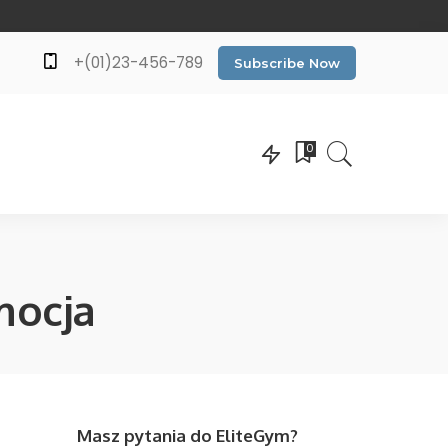
+(01)23-456-789
Subscribe Now
0
mocja
Masz pytania do EliteGym?