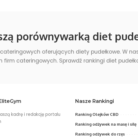
szą porównywarką diet pud
 cateringowych oferujących diety pudełkowe. W nasz
h firm cateringowych. Sprawdź rankingi diet pudeł
EliteGym
Nasze Rankingi
aszą kadrę i redakcję portalu
Ranking Olejków CBD
m
Ranking odżywek na masę i siłę
Ranking odżywek do rzęs