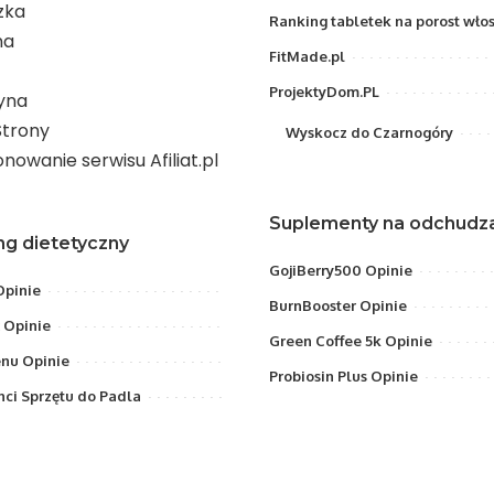
zka
Ranking tabletek na porost wło
na
FitMade.pl
ProjektyDom.PL
yna
trony
Wyskocz do Czarnogóry
nowanie serwisu Afiliat.pl
Suplementy na odchudz
ng dietetyczny
GojiBerry500 Opinie
Opinie
BurnBooster Opinie
 Opinie
Green Coffee 5k Opinie
nu Opinie
Probiosin Plus Opinie
ci Sprzętu do Padla