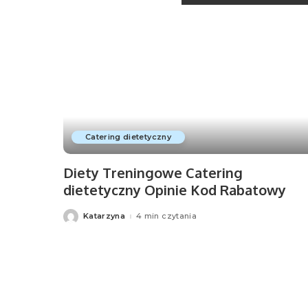
Zdrowa żywność
Zachodniopomorskie
CBD i konopie
Ranking olejków CBD
Catering dietetyczny
Diety Treningowe Catering
dietetyczny Opinie Kod Rabatowy
Katarzyna
4 min czytania
Posted
by