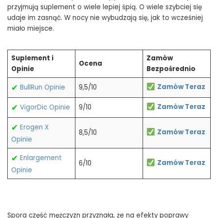
przyjmują suplement o wiele lepiej śpią. O wiele szybciej się
udaje im zasnąć. W nocy nie wybudzają się, jak to wcześniej
miało miejsce.
Suplement i
Zamów
Ocena
Opinie
Bezpośrednio
✔
Zamów Teraz
BullRun Opinie
9,5/10
✔
Zamów Teraz
VigorDic Opinie
9/10
✔
Erogen X
Zamów Teraz
8,5/10
Opinie
✔
Enlargement
Zamów Teraz
6/10
Opinie
Spora część mężczyzn przyznała, że na efekty poprawy