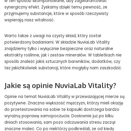
w ten sposób skomponowane, aby zagwarantować
synergiczny efekt. Zyskamy dzięki temu pewność, że
przyjmujemy substancje, które w sposób rzeczywisty
wspierają nasz witalność.
Warto także z uwagi na czysty skład, który został
potwierdzony badaniami. W składzie NuviaLab Vitality
znajdziemy tylko i wyłącznie bezpieczne oraz naturalne
ekstrakty roślinne, jak i zestaw minerałów. W tabletkach nie
sposób znaleźć jakiś sztucznych barwników, dodatków, czy
też jakichkolwiek substancji, które mogłyby nam zaszkodzić.
Jakie są opinie NuviaLab Vitality?
Opinie na temat NuviaLab Vitality w przeważającej mierze są
pozytywne. Znaczna większość mężczyzn, którzy mieli okazję
do przetestowania na sobie te kapsułki dostrzega bardzo
wyraźną poprawę samopoczucia. Dosłownie już po kilku
dniach stosowania, sam pozo odczuwania stresu zaczął
znaczne maleć. Co po niektórzy podkreślali, że od kiedy