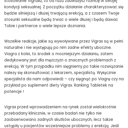
stosowanie Vigraxu, to od razu zauważysz różnicę w swojej
kondycji seksualnej. Z początku działanie charakteryzować się
będzie silniejszą i dłużej trwającą erekcją, a z czasem Twoje
stosunki seksualne będą trwać o wiele dłużej i będą dawać
Tobie i partnerce o wiele lepsze doznania.
Wszelkie reakcje, jakie są wywoływane przez Vigrax są w pełni
naturalne i nie występują po nim żadne efekty uboczne.
Viagra z kolei, to środek o mocniejszym działaniu, zatem
dedykowany jest dla mężczyzn o znacznych problemach z
erekcją. W tym przypadku nim sięgniemy po takie rozwiązanie
należy się skonsultować z lekarzem, specjalistą. Wyłącznie
specjalista da nam odpowiedź – czy sięgnąć po Viagrę czy na
przykład po suplement diety Vigrax. Ranking Tabletek na
potencje !
Vigrax przed wprowadzeniem na rynek został wielokrotnie
przebadany klinicznie, w czasie badań nie tylko nie
zaobserwowano żadnych skutków ubocznych, lecz także
ustąpiły u pacjentów wcześniejsze problemy z erekcją. Jeśli