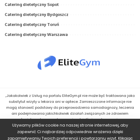
Catering dietetyczny Sopot
Catering dietetyczny Bydgoszcz
Catering dietetyczny Toruń
Catering dietetyczny Warszawa
„Jakakolwiek z Usług na portalu EliteGym.pl nie może być traktowana jako
substytut wizyty u lekarza ani w aptece. Zamieszczone informacje nie
mogą stanowić podstawy do przeprowadzenia samodiagnozy, leczenia
ani podejmowania jakichkolwiek działań związanych ze zdrowiem
człowieka, w tym z zastosowaniem bądź niezastosowaniem
Używamy plików cookie na naszej stronie internetowej, aby
jakiegokolwiek Leku bądź innego środka. Wskazówki uzyskane przez
Użytkownika w ramach Usług mają jedynie charakter informacyjny i nie
zapewnić Ci najbardziej odpowiednie wrażenia dzięki
powinny stanowić podstawy do podejmowania jakichkolwiek działań o
zapamiętywaniu Twoich preferencji i powtarzaniu wizyt. Klikając