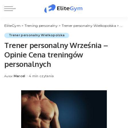
EliteGym
>
Trening personalny
>
Trener personalny Wielkopolska
>
Tren
Trener personalny Wielkopolska
Trener personalny Września –
Opinie Cena treningów
personalnych
Marcel
4 min czytania
Autor
Posted
by