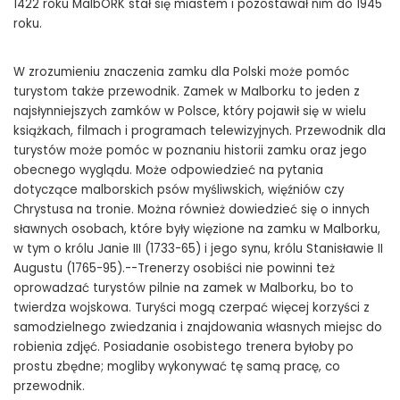
1422 roku MalbORK stał się miastem i pozostawał nim do 1945
roku.
W zrozumieniu znaczenia zamku dla Polski może pomóc
turystom także przewodnik. Zamek w Malborku to jeden z
najsłynniejszych zamków w Polsce, który pojawił się w wielu
książkach, filmach i programach telewizyjnych. Przewodnik dla
turystów może pomóc w poznaniu historii zamku oraz jego
obecnego wyglądu. Może odpowiedzieć na pytania
dotyczące malborskich psów myśliwskich, więźniów czy
Chrystusa na tronie. Można również dowiedzieć się o innych
sławnych osobach, które były więzione na zamku w Malborku,
w tym o królu Janie III (1733-65) i jego synu, królu Stanisławie II
Augustu (1765-95).--Trenerzy osobiści nie powinni też
oprowadzać turystów pilnie na zamek w Malborku, bo to
twierdza wojskowa. Turyści mogą czerpać więcej korzyści z
samodzielnego zwiedzania i znajdowania własnych miejsc do
robienia zdjęć. Posiadanie osobistego trenera byłoby po
prostu zbędne; mogliby wykonywać tę samą pracę, co
przewodnik.