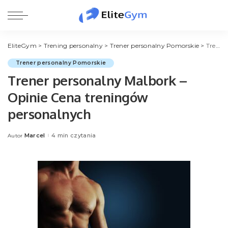
EliteGym
>
Trening personalny
>
Trener personalny Pomorskie
>
Trener personalny Malbork – Opinie Cena treningów personalnych
Trener personalny Pomorskie
Trener personalny Malbork –
Opinie Cena treningów
personalnych
Marcel
4 min czytania
Autor
Posted
by