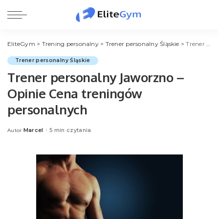
EliteGym
>
Trening personalny
>
Trener personalny Śląskie
>
Trener personalny Jaworzno – Opinie Cena treningów personalnych
Trener personalny Śląskie
Trener personalny Jaworzno –
Opinie Cena treningów
personalnych
Marcel
5 min czytania
Autor
Posted
by