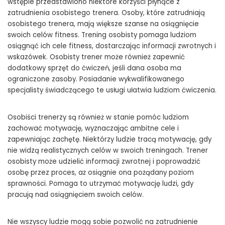
wstępie przedstawiono niektóre korzyści płynące z
zatrudnienia osobistego trenera. Osoby, które zatrudniają
osobistego trenera, mają większe szanse na osiągnięcie
swoich celów fitness. Trening osobisty pomaga ludziom
osiągnąć ich cele fitness, dostarczając informacji zwrotnych i
wskazówek. Osobisty trener może również zapewnić
dodatkowy sprzęt do ćwiczeń, jeśli dana osoba ma
ograniczone zasoby. Posiadanie wykwalifikowanego
specjalisty świadczącego te usługi ułatwia ludziom ćwiczenia.
Osobiści trenerzy są również w stanie pomóc ludziom
zachować motywację, wyznaczając ambitne cele i
zapewniając zachętę. Niektórzy ludzie tracą motywację, gdy
nie widzą realistycznych celów w swoich treningach. Trener
osobisty może udzielić informacji zwrotnej i poprowadzić
osobę przez proces, aż osiągnie ona pożądany poziom
sprawności. Pomaga to utrzymać motywację ludzi, gdy
pracują nad osiągnięciem swoich celów.
Nie wszyscy ludzie mogą sobie pozwolić na zatrudnienie