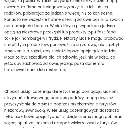
więcej za posiłki. W takim przypadku niektórzy ludzie mogą
uważać, że firma cateringowa wykorzystuje ich lub ich
rodaków, pobierając za jedzenie więcej niż to konieczne.
Ponadto nie wszystkie hotele oferują zdrowe posiłki w swoich
restauracjach i barach. W niektórych przypadkach jedyną
opcją są niezdrowe przekąski lub produkty typu fast food,
takie jak hamburgery i frytki. Niektórzy ludzie mogą próbować
unikać tych produktów, ponieważ nie są zdrowe, ale są zbyt
zmęczeni lub zajęci, aby znaleźć lepsze opcje gdzie indziej.
Może to być szkodliwe dla ich zdrowia, jeśli nie wiedzą, co
jeść, aby zachować zdrowie, jedząc poza domem w
hotelowym barze lub restauracji.
Chociaż usługi cateringu dietetycznego pomagają ludziom
utrzymać zdrową wagę podczas podróży, mogą również
przyczynić się do otyłości poprzez przekarmianie turystów
niezdrową żywnością. Wiele usług cateringowych dostarcza
tylko niezdrowe opcje żywności, dzięki czemu mogą pobierać
więcej opłat za jedzenie i czerpać większe zyski z turystów