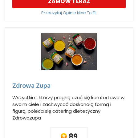
ZAMÓW TERAZ
Przeczytaj Opinie Nice To Fit
Zdrowa Zupa
Wszystkim, którzy pragną czuć się komfortowo w
swoim ciele i zachwycać doskonałą formą i
figurą, poleca się catering dietetyczny
Zdrowazupa
89