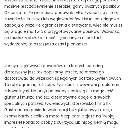
wszechstronność. Wiele firm korzysta z tej usługi, ponieważ
możliwe jest zapewnienie szerokiej gamy pysznych posiłków.
Oznacza to, że nie musisz podawać tylko żywności o niskiej
zawartości tłuszczu lub węglowodanów. Usługi cateringowe
zadbają o wszelkie ograniczenia dietetyczne, więc nie musisz
się w ogóle martwić o przygotowywanie posiłków. Wszystko,
co musisz zrobić, to skupić się na innych aspektach
wydarzenia; to oszczędza czas i pieniądze!
Jednym z głównych powodów, dla których catering
dietetyczny jest tak popularny, jest to, że można go
dostosować do wszelkich specjalnych potrzeb żywieniowych.
To robi ogromną różnicę w życiu ludzi z pewnymi problemami
zdrowotnymi. Na przykład osoby z celiakią nie mogą jeść
glutenu i muszą znaleźć alternatywne opcje dla swoich
specjalnych potrzeb żywieniowych. Gorzowska firma KK
Gastronomia posiada wiele opcji bezglutenowych, dzięki
czemu każdy z celiakią może bezpiecznie zjeść na Twojej
imprezie! Ponadto osoby z cukrzycą lub hipoglikemią mogą